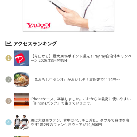
アクセスランキング
【今日から】最大30％ポイント還元！PayPay自治体キャンペ
ーン 2026年8月開始分
「鬼おろし牛タン丼」がおいしそ！夏限定で1110円～
iPhoneケース、卒業しました。これからは最高に使いやすい
「iPhoneバック」で生きていきます。
腰は大風量ファン、背中はペルチェ冷却。ダブルで身体を冷
やす1着2役のファン付きウェアが10,980円