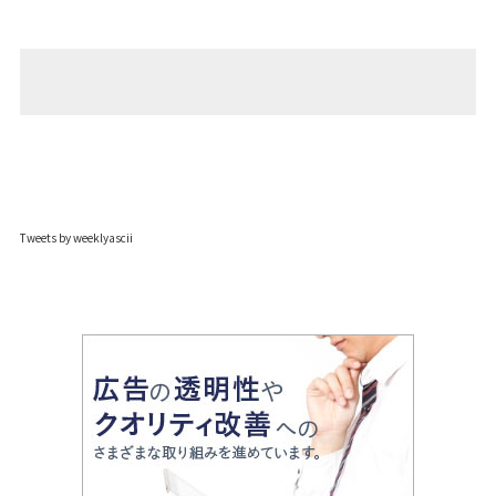
Tweets by weeklyascii