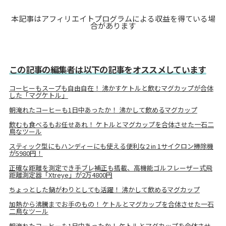
本記事はアフィリエイトプログラムによる収益を得ている場
合があります
この記事の編集者は以下の記事をオススメしています
コーヒーもスープも自由自在！ 沸かすケトルと飲むマグカップが合体
した「マグケトル」
朝淹れたコーヒーも1日中あったか！ 沸かして飲めるマグカップ
飲むも食べるもお任せあれ！ ケトルとマグカップを合体させた一石二
鳥なツール
スティック型にもハンディーにも使える便利な2 in 1サイクロン掃除機
が5980円！
正確な距離を測定でき手ブレ補正も搭載、高機能ゴルフレーザー式飛
距離測定器「Xtreye」が2万4800円
ちょっとした鍋がわりとしても活躍！ 沸かして飲めるマグカップ
加熱から沸騰までお手のもの！ ケトルとマグカップを合体させた一石
二鳥なツール
朝淹れたコーヒーも1日中あったか！ ケトルとマグカップを合体させ