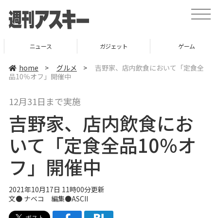
t
o
g
g
l
ニュース
ガジェット
ゲーム
e
n
a
home
>
グルメ
>
吉野家、店内飲食において「定食全
v
品10％オフ」開催中
i
g
a
12月31日まで実施
t
i
吉野家、店内飲食にお
o
n
いて「定食全品10％オ
フ」開催中
2021年10月17日 11時00分更新
文●
ナベコ
編集●ASCII