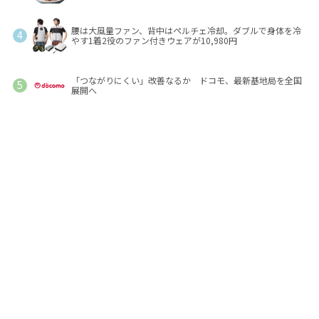
腰は大風量ファン、背中はペルチェ冷却。ダブルで身体を冷
やす1着2役のファン付きウェアが10,980円
「つながりにくい」改善なるか ドコモ、最新基地局を全国
展開へ