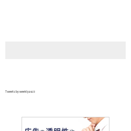
Tweets by weeklyascii