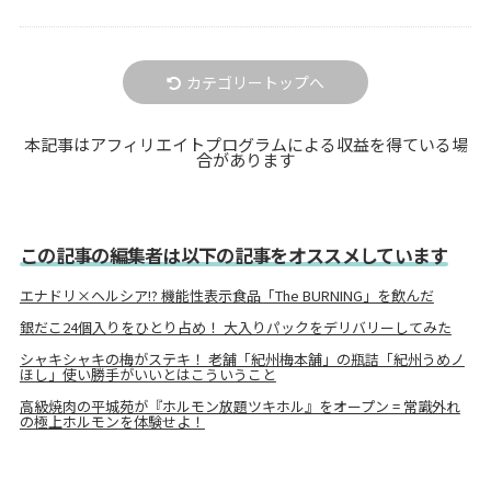
カテゴリートップへ
本記事はアフィリエイトプログラムによる収益を得ている場
合があります
この記事の編集者は以下の記事をオススメしています
エナドリ×ヘルシア!? 機能性表示食品「The BURNING」を飲んだ
銀だこ24個入りをひとり占め！ 大入りパックをデリバリーしてみた
シャキシャキの梅がステキ！ 老舗「紀州梅本舗」の瓶詰「紀州うめノ
ほし」使い勝手がいいとはこういうこと
高級焼肉の平城苑が『ホルモン放題ツキホル』をオープン = 常識外れ
の極上ホルモンを体験せよ！