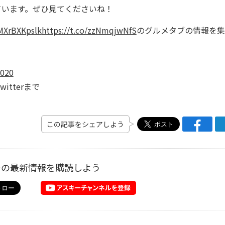
ています。ぜひ見てくださいね！
/MXrBXKpslk
https://t.co/zzNmqjwNfS
のグルメタブの情報を集
2020
tterまで
この記事をシェアしよう
ーの最新情報を購読しよう