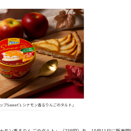
ップSweet’s シナモン香るりんごのタルト」
シナモン香るりんごのタルト」（238円）を、10月11日に販売開