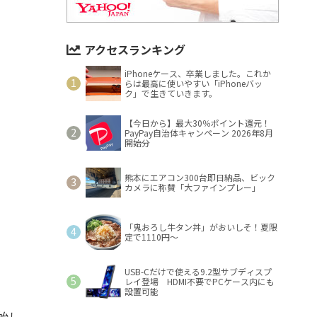
アクセスランキング
iPhoneケース、卒業しました。これか
らは最高に使いやすい「iPhoneバッ
ク」で生きていきます。
【今日から】最大30％ポイント還元！
PayPay自治体キャンペーン 2026年8月
開始分
熊本にエアコン300台即日納品、ビック
カメラに称賛「大ファインプレー」
「鬼おろし牛タン丼」がおいしそ！夏限
定で1110円～
USB-Cだけで使える9.2型サブディスプ
レイ登場 HDMI不要でPCケース内にも
設置可能
始し