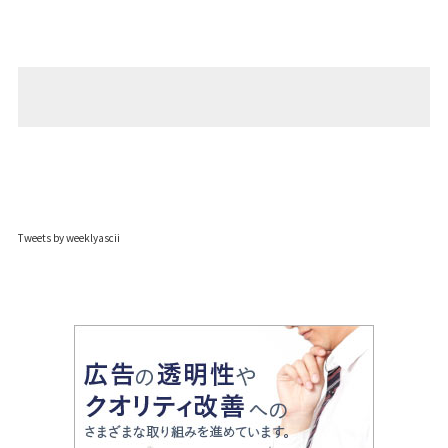
Tweets by weeklyascii