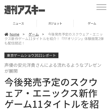
t
o
g
g
l
ニュース
ガジェット
ゲーム
e
n
a
home
>
ゲーム
>
今後発売予定のスクウェア・エニッ
v
クス新作ゲーム11タイトルを紹介！『FFオリジン』体験版第2弾
i
も配信間近！
g
a
t
i
東京ゲームショウ2021レポート
o
n
声優の安元洋貴さんによる流れるようなプレゼン
が展開
今後発売予定のスクウ
ェア・エニックス新作
ゲーム11タイトルを紹