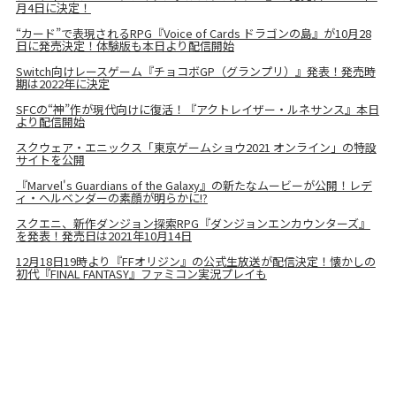
月4日に決定！
“カード”で表現されるRPG『Voice of Cards ドラゴンの島』が10月28
日に発売決定！体験版も本日より配信開始
Switch向けレースゲーム『チョコボGP（グランプリ）』発表！発売時
期は2022年に決定
SFCの“神”作が現代向けに復活！『アクトレイザー・ルネサンス』本日
より配信開始
スクウェア・エニックス「東京ゲームショウ2021 オンライン」の特設
サイトを公開
『Marvel's Guardians of the Galaxy』の新たなムービーが公開！レデ
ィ・ヘルベンダーの素顔が明らかに!?
スクエニ、新作ダンジョン探索RPG『ダンジョンエンカウンターズ』
を発表！発売日は2021年10月14日
12月18日19時より『FFオリジン』の公式生放送が配信決定！懐かしの
初代『FINAL FANTASY』ファミコン実況プレイも