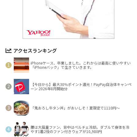
アクセスランキング
iPhoneケース、卒業しました。これからは最高に使いやすい
「iPhoneバック」で生きていきます。
【今日から】最大30％ポイント還元！PayPay自治体キャンペ
ーン 2026年8月開始分
「鬼おろし牛タン丼」がおいしそ！夏限定で1110円～
腰は大風量ファン、背中はペルチェ冷却。ダブルで身体を冷
やす1着2役のファン付きウェアが10,980円