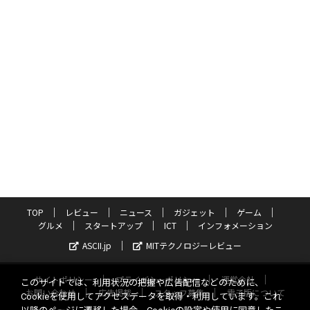
TOP
レビュー
ニュース
ガジェット
ゲーム
グルメ
スタートアップ
ICT
インフォメーション
ASCII.jp
MITテクノロジーレビュー
サイトポリシー
プライバシーポリシー
運営会社
このサイトでは、利用状況の把握や広告配信などのために、
お問い合わせ
広告掲載
スタッフ募集
電子版について
Cookieを使用してアクセスデータを取得・利用しています。これ