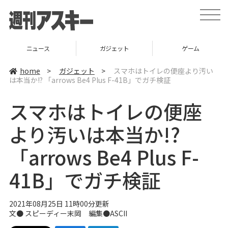
t
o
g
g
l
ガジェット
ゲーム
グルメ
e
n
a
home
>
ガジェット
>
スマホはトイレの便座より汚い
v
は本当か!? 「arrows Be4 Plus F-41B」でガチ検証
i
g
a
スマホはトイレの便座
t
i
o
より汚いは本当か!?
n
「arrows Be4 Plus F-
41B」でガチ検証
2021年08月25日 11時00分更新
文● スピーディー末岡 編集●ASCII