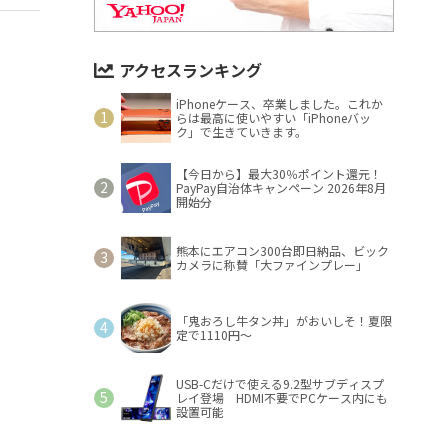
アクセスランキング
iPhoneケース、卒業しました。これか
らは最高に使いやすい「iPhoneバッ
ク」で生きていきます。
【今日から】最大30％ポイント還元！
PayPay自治体キャンペーン 2026年8月
開始分
熊本にエアコン300台即日納品、ビック
カメラに称賛「大ファインプレー」
「鬼おろし牛タン丼」がおいしそ！夏限
定で1110円～
USB-Cだけで使える9.2型サブディスプ
レイ登場 HDMI不要でPCケース内にも
設置可能