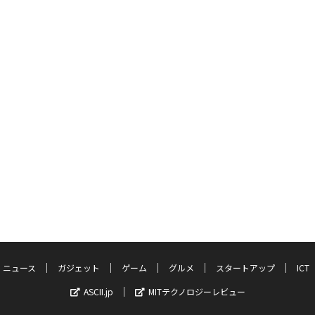
ニュース
ガジェット
ゲーム
グルメ
スタートアップ
ICT
ASCII.jp
MITテクノロジーレビュー