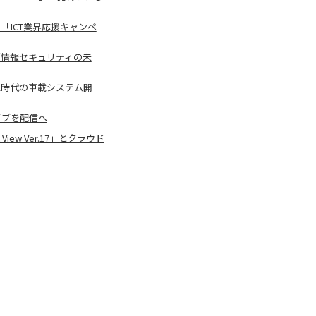
「ICT業界応援キャンペ
イブ企画「情報セキュリティの未
「CASE時代の車載システム開
演ライブを配信へ
ew Ver.17」とクラウド