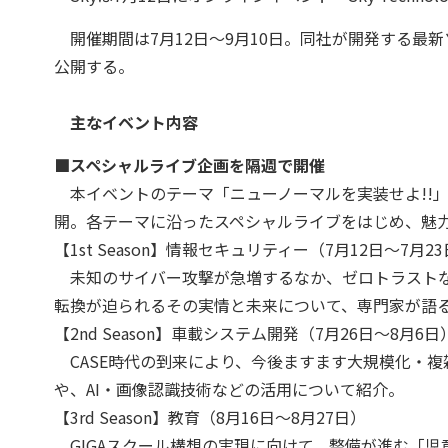
開催期間は7月12日～9月10日。同社が開発する最
公開する。
主なイベント内容
■スペシャルライブ企画を隔週で開催
本イベントのテーマ「ニューノーマルを実装せよ!!
開。各テーマに沿ったスペシャルライブをはじめ、魅
【1st Season】情報セキュリティー（7月12日～7月2
未知のサイバー攻撃が急増するなか、ゼロトラストな
転換が迫られるその実情と未来について、専門家が語
【2nd Season】車載システム開発（7月26日～8月6日
CASE時代の到来により、今後ますます大規模化・
や、AI・画像認識技術などの活用について紹介。
【3rd Season】教育（8月16日～8月27日）
GIGAスクール構想の実現に向けて、整備が進む「児