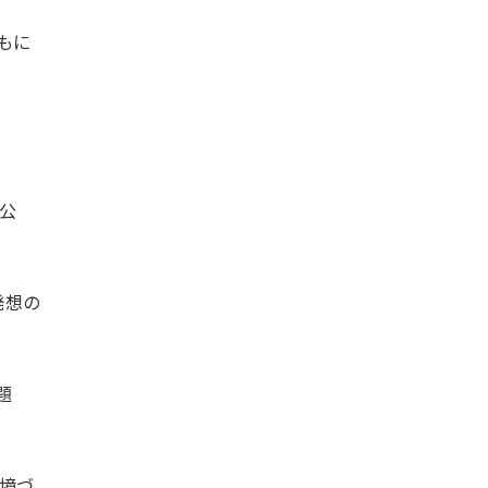
もに
公
発想の
題
環境づ