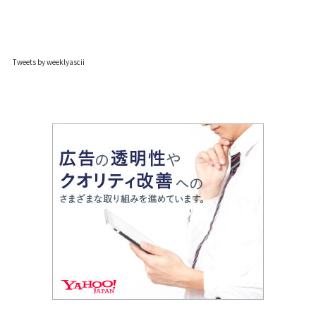
Tweets by weeklyascii