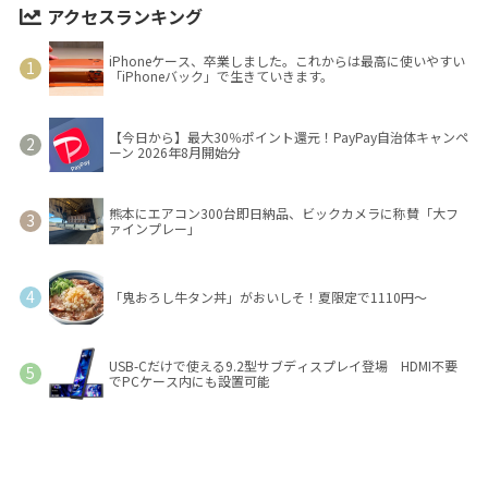
アクセスランキング
iPhoneケース、卒業しました。これからは最高に使いやすい
「iPhoneバック」で生きていきます。
【今日から】最大30％ポイント還元！PayPay自治体キャンペ
ーン 2026年8月開始分
熊本にエアコン300台即日納品、ビックカメラに称賛「大フ
ァインプレー」
「鬼おろし牛タン丼」がおいしそ！夏限定で1110円～
USB-Cだけで使える9.2型サブディスプレイ登場 HDMI不要
でPCケース内にも設置可能