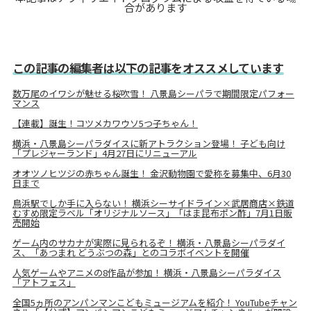
合があります
この記事の編集者は以下の記事をオススメしています
数万尾のイワシが魅せる桜吹雪！ 八景島シーパラで期間限定パフォー
マンス
【連載】誕生！コツメカワウソ5つ子ちゃん！
横浜・八景島シーパラダイスに新アトラクション登場！ 子ども向け
「プレジャーランド」4月27日にリニューアル
オオツノヒツジの赤ちゃん誕生！ 金沢動物園で愛称を募集中、6月30
日まで
鳥浜駅でしか手に入らない！ 横浜シーサイドライン×武居商店×鉄道
むすめ限定ラベル「オリジナルソース」「はま昆布ポン酢」7月1日販
売開始
ゲーム内のサカナが実際に見られるぞ！ 横浜・八景島シーパラダイ
ス、「あつまれ どうぶつの森」とのコラボイベントを開催
人気ゲームやアニメの8作品が参加！ 横浜・八景島シーパラダイス
「アトフェス」
全国5ヵ所のアンパンマンこどもミュージアムを紹介！ YouTubeチャン