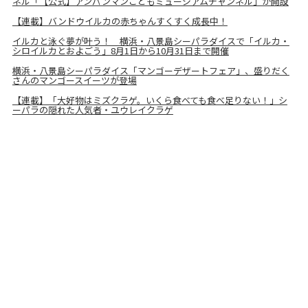
ネル「【公式】アンパンマンこどもミュージアムチャンネル」が開設
【連載】バンドウイルカの赤ちゃんすくすく成長中！
イルカと泳ぐ夢が叶う！ 横浜・八景島シーパラダイスで「イルカ・
シロイルカとおよごう」8月1日から10月31日まで開催
横浜・八景島シーパラダイス「マンゴーデザートフェア」、盛りだく
さんのマンゴースイーツが登場
【連載】「大好物はミズクラゲ。いくら食べても食べ足りない！」シ
ーパラの隠れた人気者・ユウレイクラゲ