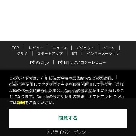
TOP
レビュー
ニュース
ガジェット
ゲーム
グルメ
スタートアップ
ICT
インフォメーション
ASCII.jp
MITテクノロジーレビュー
サイトポリシー
プライバシーポリシー
運営会社
このサイトでは、利用状況の把握や広告配信などのために、
お問い合わせ
広告掲載
スタッフ募集
電子版について
Cookieを使用してアクセスデータを取得・利用しています。これ
以降のページに遷移した場合、Cookieの設定や使用に同意したこ
©KADOKAWA ASCII Research Laboratories, Inc. 2026
とになります。Cookieの設定や使用の詳細、オプトアウトについ
ては
詳細
をご覧ください。
同意する
＞プライバシーポリシー