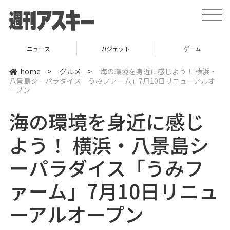
t
o
g
g
l
ニュース
ガジェット
ゲーム
e
n
a
home
>
グルメ
>
海の環境を身近に感じよう！ 横浜・
v
八景島シーパラダイス「うみファーム」7月10日リニューアルオ
i
ープン
g
a
t
海の環境を身近に感じ
i
o
n
よう！ 横浜・八景島シ
ーパラダイス「うみフ
ァーム」7月10日リニュ
ーアルオープン