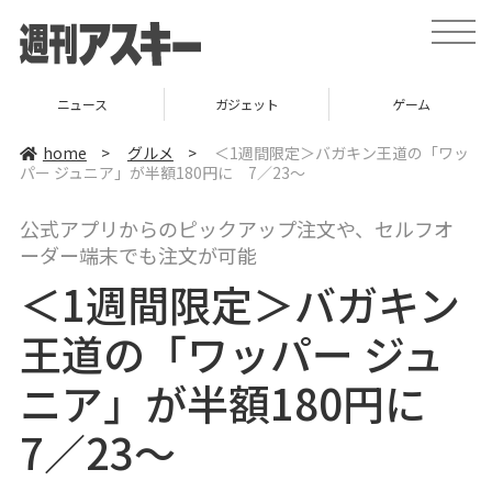
t
o
g
g
l
ニュース
ガジェット
ゲーム
e
n
a
home
>
グルメ
>
＜1週間限定＞バガキン王道の「ワッ
v
パー ジュニア」が半額180円に 7／23～
i
g
a
公式アプリからのピックアップ注文や、セルフオ
t
i
ーダー端末でも注文が可能
o
n
＜1週間限定＞バガキン
王道の「ワッパー ジュ
ニア」が半額180円に
7／23～