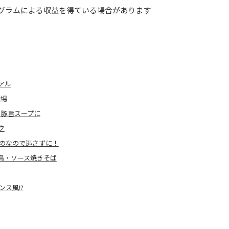
グラムによる収益を得ている場合があります
アル
登場
ろ豚旨スープに
ク
ものなので逃さずに！
鳥・ソース焼きそば
ス風!?