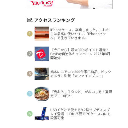
アクセスランキング
iPhoneケース、卒業しました。これか
らは最高に使いやすい「iPhoneバッ
ク」で生きていきます。
【今日から】最大30％ポイント還元！
PayPay自治体キャンペーン 2026年8月
開始分
熊本にエアコン300台即日納品、ビック
カメラに称賛「大ファインプレー」
「鬼おろし牛タン丼」がおいしそ！夏限
定で1110円～
USB-Cだけで使える9.2型サブディスプ
レイ登場 HDMI不要でPCケース内にも
設置可能