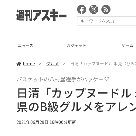
ニュース
ガジェット
ゲーム
home
>
グルメ
>
日清「カップヌードル 氷見（ひみ
バスケットの八村塁選手がパッケージ
日清「カップヌードル
県のB級グルメをアレ
2021年06月29日 16時00分更新