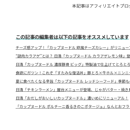
本記事はアフィリエイトプロ
この記事の編集者は以下の記事をオススメしています
チーズ感アップ！「カップヌードル 欧風チーズカレー」がリニュー
“謎肉カラアゲ”とは？ 日清「カップヌードル カラアゲレモン味」
日清「カップヌードル 濃厚豚骨 ビッグ」特製油で仕上げてとろと
食欲にガツン！これぞ「すたみな復活丼」豚とろ×牛ホル×ニンニ
夏に食べたくなる辛旨「カップヌードル レッドシーフード」季節
日清「チキンラーメン」屋台メニューが登場、じゃがバター・焼き
日清「おだしがおいしいカップヌードル」濃いめにリニューアル！
「カップヌードル ポルチーニ香るきのこポタージュ」なんとおフラン