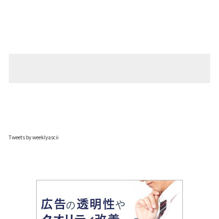
Tweets by weeklyascii