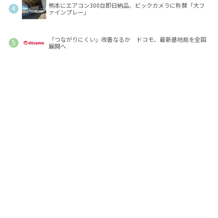
熊本にエアコン300台即日納品、ビックカメラに称賛「大フ
ァインプレー」
「つながりにくい」改善なるか ドコモ、最新基地局を全国
展開へ