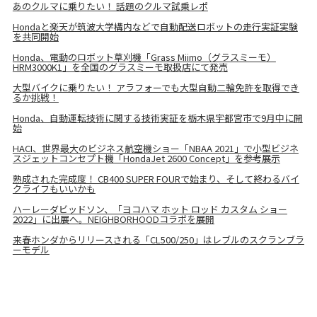
あのクルマに乗りたい！ 話題のクルマ試乗レポ
Hondaと楽天が筑波大学構内などで自動配送ロボットの走行実証実験
を共同開始
Honda、電動のロボット草刈機「Grass Miimo（グラスミーモ）
HRM3000K1」を全国のグラスミーモ取扱店にて発売
大型バイクに乗りたい！ アラフォーでも大型自動二輪免許を取得でき
るか挑戦！
Honda、自動運転技術に関する技術実証を栃木県宇都宮市で9月中に開
始
HACI、世界最大のビジネス航空機ショー「NBAA 2021」で小型ビジネ
スジェットコンセプト機「HondaJet 2600 Concept」を参考展示
熟成された完成度！ CB400 SUPER FOURで始まり、そして終わるバイ
クライフもいいかも
ハーレーダビッドソン、「ヨコハマ ホット ロッド カスタム ショー
2022」に出展へ。NEIGHBORHOODコラボを展開
来春ホンダからリリースされる「CL500/250」はレブルのスクランブラ
ーモデル