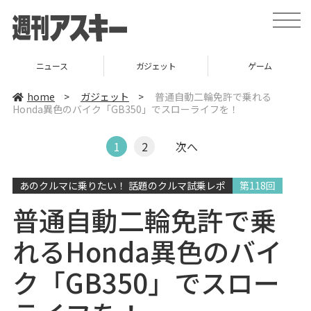
t
o
g
g
l
ニュース
ガジェット
ゲーム
e
n
a
home
>
ガジェット
>
普通自動二輪免許で乗れる
v
Honda異色のバイク「GB350」でスローライフを！
i
g
a
t
1
2
次へ
i
o
n
あのクルマに乗りたい！ 話題のクルマ試乗レポ
第118回
普通自動二輪免許で乗
れるHonda異色のバイ
ク「GB350」でスロー