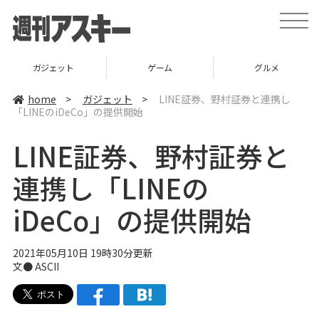
t
o
g
g
l
ガジェット
ゲーム
グルメ
e
n
a
home
>
ガジェット
>
LINE証券、野村証券と連携し
v
「LINEのiDeCo」の提供開始
i
g
a
LINE証券、野村証券と
t
i
o
連携し「LINEの
n
iDeCo」の提供開始
2021年05月10日 19時30分更新
文● ASCII