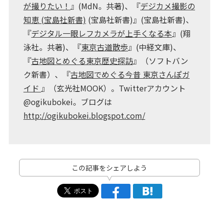
が撮りたい！
』(MdN。共著)、『
デジカメ撮影の
知恵 (宝島社新書)
(宝島社新書)』(宝島社新書)、
『
デジタル一眼レフカメラが上手くなる本
』(翔
泳社。共著)、『
東京古道散歩
』(中経文庫)、
『
古地図とめぐる東京歴史探訪
』（ソフトバン
ク新書）、『
古地図でめぐる今昔 東京さんぽガ
イド
』（玄光社MOOK）。Twitterアカウント
@ogikubokei。ブログは
http://ogikubokei.blogspot.com/
この記事をシェアしよう