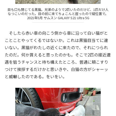
目も口も閉じてる黒猫。兄弟のようで2匹いたのだけど、1匹だけ人
なつこいのだった。目の前に来てちょこんと座ったので縦位置で。
2021年5月 サムスン GALAXY S21 Ultra 5G
そしたら赤い車の向こう側から車に沿って白い猫がと
ことことやってくるではないか。これは黒猫目当てに違
いない。黒猫がわたしの近くに来たので、それにつられ
たのだ。何か貰えると思ったのかも。そこで2匹の接近遭
遇を狙うチャンスと待ち構えたところ、普通に頬こすり
つけて挨拶するだけかと思いきや、白猫の方がシャーッ
と威嚇したのである。をいをい。