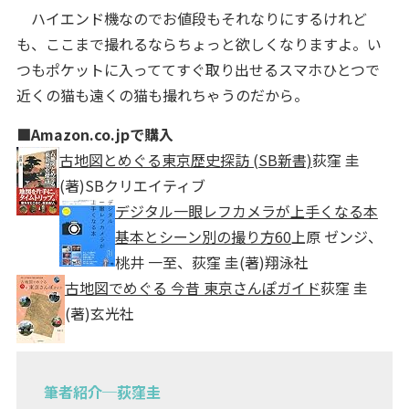
ハイエンド機なのでお値段もそれなりにするけれど
も、ここまで撮れるならちょっと欲しくなりますよ。い
つもポケットに入っててすぐ取り出せるスマホひとつで
近くの猫も遠くの猫も撮れちゃうのだから。
■Amazon.co.jpで購入
古地図とめぐる東京歴史探訪 (SB新書)
荻窪 圭
(著)
SBクリエイティブ
デジタル一眼レフカメラが上手くなる本
基本とシーン別の撮り方60
上原 ゼンジ、
桃井 一至、荻窪 圭(著)
翔泳社
古地図でめぐる 今昔 東京さんぽガイド
荻窪 圭
(著)
玄光社
筆者紹介─荻窪圭