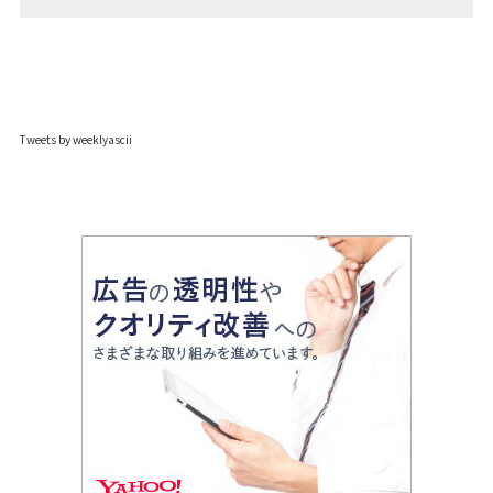
Tweets by weeklyascii