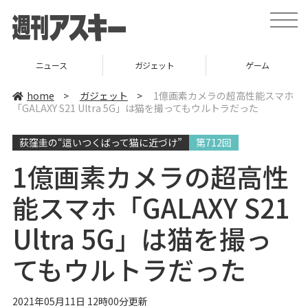
t
o
g
g
l
ニュース
ガジェット
ゲーム
e
n
a
home
>
ガジェット
>
1億画素カメラの超高性能スマホ
v
「GALAXY S21 Ultra 5G」は猫を撮ってもウルトラだった
i
g
a
荻窪圭の“這いつくばって猫に近づけ”
第712回
t
i
o
1億画素カメラの超高性
n
能スマホ「GALAXY S21
Ultra 5G」は猫を撮っ
てもウルトラだった
2021年05月11日 12時00分更新