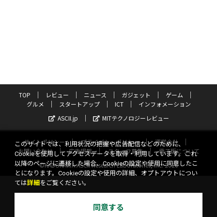
TOP
レビュー
ニュース
ガジェット
ゲーム
グルメ
スタートアップ
ICT
インフォメーション
ASCII.jp
MITテクノロジーレビュー
サイトポリシー
プライバシーポリシー
運営会社
このサイトでは、利用状況の把握や広告配信などのために、
お問い合わせ
広告掲載
スタッフ募集
電子版について
Cookieを使用してアクセスデータを取得・利用しています。これ
以降のページに遷移した場合、Cookieの設定や使用に同意したこ
©KADOKAWA ASCII Research Laboratories, Inc. 2026
とになります。Cookieの設定や使用の詳細、オプトアウトについ
ては
詳細
をご覧ください。
同意する