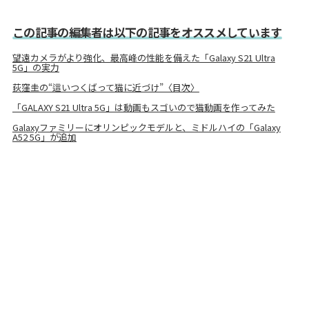
この記事の編集者は以下の記事をオススメしています
望遠カメラがより強化、最高峰の性能を備えた「Galaxy S21 Ultra
5G」の実力
荻窪圭の“這いつくばって猫に近づけ”〈目次〉
「GALAXY S21 Ultra 5G」は動画もスゴいので猫動画を作ってみた
Galaxyファミリーにオリンピックモデルと、ミドルハイの「Galaxy
A52 5G」が追加