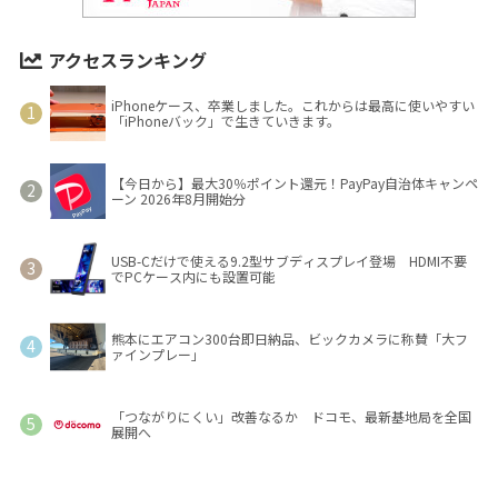
アクセスランキング
iPhoneケース、卒業しました。これからは最高に使いやすい
「iPhoneバック」で生きていきます。
【今日から】最大30％ポイント還元！PayPay自治体キャンペ
ーン 2026年8月開始分
USB-Cだけで使える9.2型サブディスプレイ登場 HDMI不要
でPCケース内にも設置可能
熊本にエアコン300台即日納品、ビックカメラに称賛「大フ
ァインプレー」
「つながりにくい」改善なるか ドコモ、最新基地局を全国
展開へ