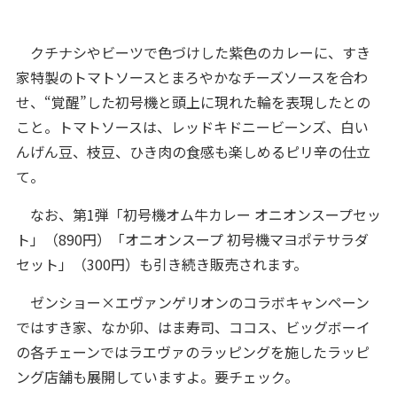
クチナシやビーツで色づけした紫色のカレーに、すき
家特製のトマトソースとまろやかなチーズソースを合わ
せ、“覚醒”した初号機と頭上に現れた輪を表現したとの
こと。トマトソースは、レッドキドニービーンズ、白い
んげん豆、枝豆、ひき肉の食感も楽しめるピリ辛の仕立
て。
なお、第1弾「初号機オム牛カレー オニオンスープセッ
ト」（890円）「オニオンスープ 初号機マヨポテサラダ
セット」（300円）も引き続き販売されます。
ゼンショー×エヴァンゲリオンのコラボキャンペーン
ではすき家、なか卯、はま寿司、ココス、ビッグボーイ
の各チェーンではラエヴァのラッピングを施したラッピ
ング店舗も展開していますよ。要チェック。