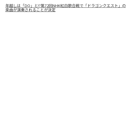
年越しは「DQ」と!?第72回NHK紅白歌合戦で「ドラゴンクエスト」の
楽曲が演奏されることが決定