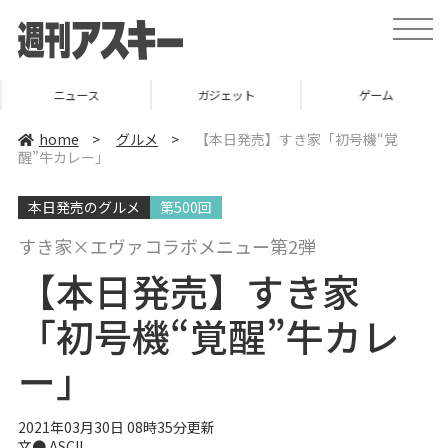
t
o
g
g
l
ニュース
ガジェット
ゲーム
e
n
a
home
>
グルメ
>
【本日発売】すき家「初号機“覚
v
醒”牛カレー」
i
g
a
本日発売のグルメ
第500回
t
i
o
すき家×エヴァコラボメニュー第2弾
n
【本日発売】すき家
「初号機“覚醒”牛カレ
ー」
2021年03月30日 08時35分更新
文● ASCII