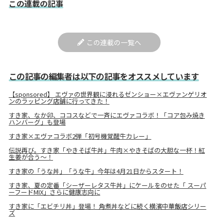
この連載の記事
この連載の一覧へ
この記事の編集者は以下の記事をオススメしています
【sponsored】 エヴァの世界観に浸れるゼンショー×エヴァンゲリオ
ンのラッピング店舗に行ってきた！
すき家、なか卯、ココスなどで一斉にエヴァコラボ！「コア包み焼き
ハンバーグ」も登場
すき家×エヴァコラボ2弾「初号機覚醒牛カレー」
伝説再び。すき家「やきそば牛丼」牛肉×やきそばの大胆な一杯！紅
生姜が合う～！
すき家の「うな丼」「うな牛」今年は4月21日からスタート！
すき家、夏の定番「シーザーレタス牛丼」にケールをのせた「 スーパ
ーフードMIX」さらに健康志向に
すき家に「エビチリ丼」登場！ 角煮丼などに続く横濱中華飯店シリー
ズ