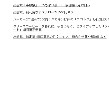
出前館「半額祭」いつもより長い5日間開催 2月19日～
出前館、初利用ならスシローが1500円オフ
バーガー2コ選んで500円！バガキン好評の「ニコトク」3月12日ス
タリーズコーヒー「夕暮れに、手をつなぐ」とタイアップした「メ
ート」期間限定発売
出前館、指定第2類医薬品の注文に対応 総合かぜ薬や解熱剤など