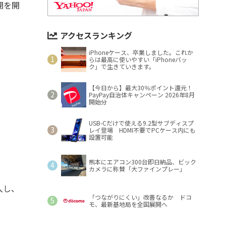
開を開
アクセスランキング
iPhoneケース、卒業しました。これか
らは最高に使いやすい「iPhoneバッ
ク」で生きていきます。
【今日から】最大30％ポイント還元！
PayPay自治体キャンペーン 2026年8月
開始分
USB-Cだけで使える9.2型サブディスプ
レイ登場 HDMI不要でPCケース内にも
設置可能
熊本にエアコン300台即日納品、ビック
カメラに称賛「大ファインプレー」
入し、
「つながりにくい」改善なるか ドコ
モ、最新基地局を全国展開へ