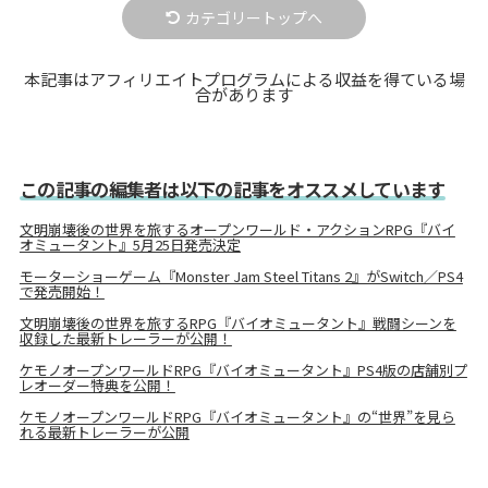
カテゴリートップへ
本記事はアフィリエイトプログラムによる収益を得ている場
合があります
この記事の編集者は以下の記事をオススメしています
文明崩壊後の世界を旅するオープンワールド・アクションRPG『バイ
オミュータント』5月25日発売決定
モーターショーゲーム『Monster Jam Steel Titans 2』がSwitch／PS4
で発売開始！
文明崩壊後の世界を旅するRPG『バイオミュータント』戦闘シーンを
収録した最新トレーラーが公開！
ケモノオープンワールドRPG『バイオミュータント』PS4版の店舗別プ
レオーダー特典を公開！
ケモノオープンワールドRPG『バイオミュータント』の“世界”を見ら
れる最新トレーラーが公開