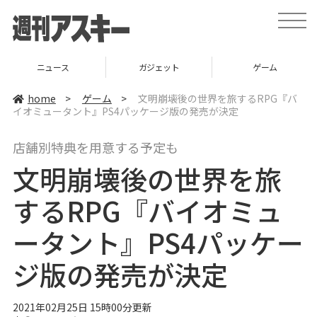
t
o
g
g
l
ニュース
ガジェット
ゲーム
e
n
a
home
>
ゲーム
>
文明崩壊後の世界を旅するRPG『バ
v
イオミュータント』PS4パッケージ版の発売が決定
i
g
a
店舗別特典を用意する予定も
t
i
文明崩壊後の世界を旅
o
n
するRPG『バイオミュ
ータント』PS4パッケー
ジ版の発売が決定
2021年02月25日 15時00分更新