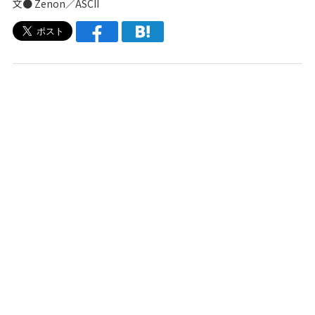
文● Zenon／ASCII