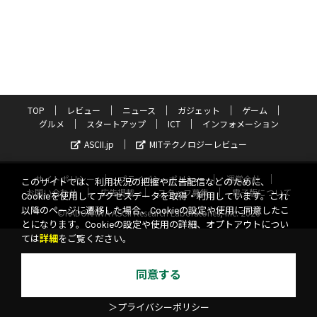
TOP
レビュー
ニュース
ガジェット
ゲーム
グルメ
スタートアップ
ICT
インフォメーション
ASCII.jp
MITテクノロジーレビュー
サイトポリシー
プライバシーポリシー
運営会社
このサイトでは、利用状況の把握や広告配信などのために、
お問い合わせ
広告掲載
スタッフ募集
電子版について
Cookieを使用してアクセスデータを取得・利用しています。これ
以降のページに遷移した場合、Cookieの設定や使用に同意したこ
©KADOKAWA ASCII Research Laboratories, Inc. 2026
とになります。Cookieの設定や使用の詳細、オプトアウトについ
ては
詳細
をご覧ください。
同意する
＞プライバシーポリシー