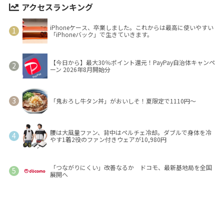
アクセスランキング
iPhoneケース、卒業しました。これからは最高に使いやすい
「iPhoneバック」で生きていきます。
【今日から】最大30％ポイント還元！PayPay自治体キャンペ
ーン 2026年8月開始分
「鬼おろし牛タン丼」がおいしそ！夏限定で1110円～
腰は大風量ファン、背中はペルチェ冷却。ダブルで身体を冷
やす1着2役のファン付きウェアが10,980円
「つながりにくい」改善なるか ドコモ、最新基地局を全国
展開へ