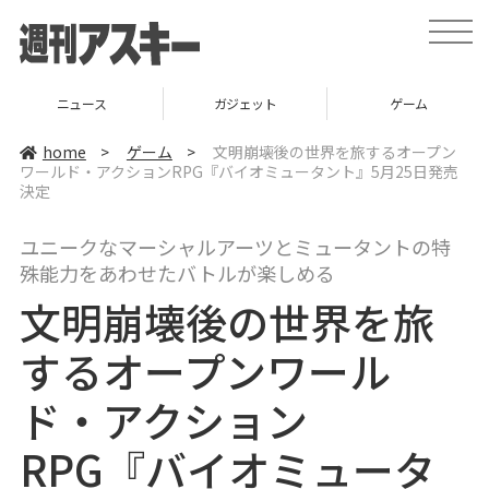
t
o
g
g
l
ガジェット
ゲーム
グルメ
e
n
a
home
>
ゲーム
>
文明崩壊後の世界を旅するオープン
v
ワールド・アクションRPG『バイオミュータント』5月25日発売
i
決定
g
a
t
i
ユニークなマーシャルアーツとミュータントの特
o
殊能力をあわせたバトルが楽しめる
n
文明崩壊後の世界を旅
するオープンワール
ド・アクション
RPG『バイオミュータ