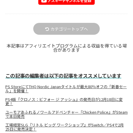
カテゴリートップへ
本記事はアフィリエイトプログラムによる収益を得ている場
合があります
この記事の編集者は以下の記事をオススメしています
PS StoreにてTHQ Nordic Japanタイトルが最大80％オフの「新春セー
ル」を開催！
PS4版『クロノス：ビフォー ジ アッシュ』の発売日が12月18日に変
更！
ユーモアあふれるノワールアドベンチャー『Chicken Police』がSteam
で本日発売
工場経営SLG『リトル ビッグ ワークショップ』がSwitch／PS4で2月
25日に発売決定！