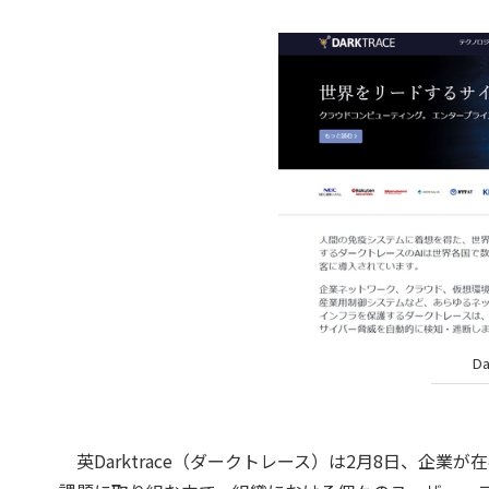
D
英Darktrace（ダークトレース）は2月8日、企