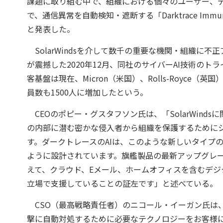
課題に取り組む中で、組織における個々のユーザー、
で、通信異常を自動検知・遮断する「Darktrace Immu
と発表した。
SolarWindsを介して数千の重要な機関・組織に
が震撼した2020年12月、同社のサイバーAI技術のト
客基盤は現在、Micron（米国）、Rolls-Royce
員数も1500人に増加したという。
CEOのポピー・グスタフソン氏は、「SolarWin
の内部に潜む密かな侵入者から組織を保護するために
す。ダークトレースのAIは、このような新しいタイプ
ように設計されています。旗艦製品の最新アップグレ
えて、クラウド、Eメール、ホームオフィスを含むデジタル
立場で支援していることの証左です」と述べている。
CSO（最高戦略責任者）のニコール・イーガン氏は
撃に自動対処するために必要なテクノロジーをお客様