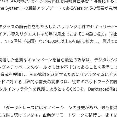
デバイスの挙動やそれらの関係性を常時自己学習・可視化する
ne System」の最新アップデートであるVersion 5の需要が急
不正アクセスの脆弱性をもたらしたハッキング事件でセキュリティ
ライアル導入リクエストは前年同月比でおよそ1.4倍に増加。同
（英国）、NHS信託（英国）など4500社以上の組織に拡大し、最近で
dsに関連した悪質なキャンペーンを含む最近の攻撃は、デジタルシ
シグネチャベースのツールはもはや不十分であることを露呈し
の脅威を検知し、その拡散を遮断するためにリアルタイムに介
ードに対する世界的な需要の高まりは、従来のネットワーク内
インフラ全体を保護しようとするCISOを、Darktraceが独
、「ダークトレースにはイノベーションの歴史があり、最も複
に提供し続けています。企業がリモートワークに移行し、ます