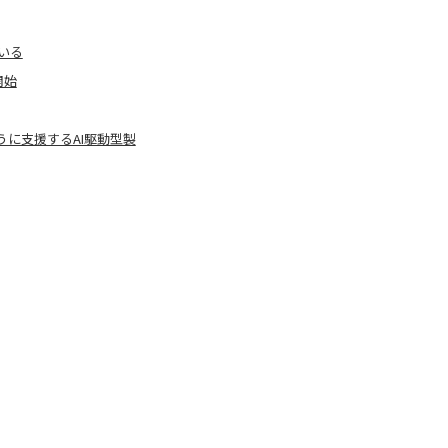
いる
開始
に支援するAI駆動型製