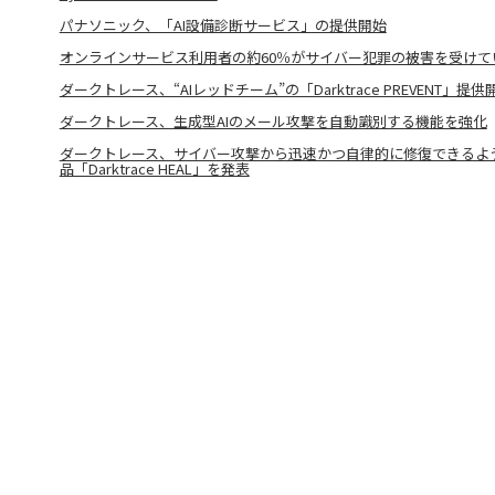
パナソニック、「AI設備診断サービス」の提供開始
オンラインサービス利用者の約60％がサイバー犯罪の被害を受けて
ダークトレース、“AIレッドチーム”の「Darktrace PREVENT」提供
ダークトレース、生成型AIのメール攻撃を自動識別する機能を強化
ダークトレース、サイバー攻撃から迅速かつ自律的に修復できるよう
品「Darktrace HEAL」を発表