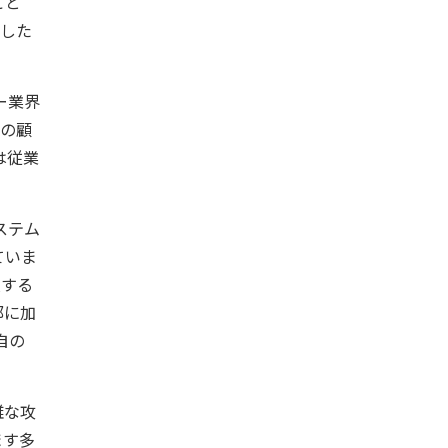
こと
増した
ー業界
社の顧
は従業
ステム
ていま
入する
部に加
自の
雑な攻
ます多