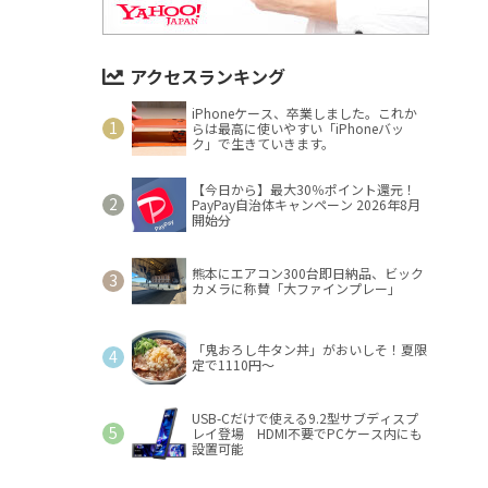
アクセスランキング
iPhoneケース、卒業しました。これか
らは最高に使いやすい「iPhoneバッ
ク」で生きていきます。
【今日から】最大30％ポイント還元！
PayPay自治体キャンペーン 2026年8月
開始分
熊本にエアコン300台即日納品、ビック
カメラに称賛「大ファインプレー」
「鬼おろし牛タン丼」がおいしそ！夏限
定で1110円～
USB-Cだけで使える9.2型サブディスプ
レイ登場 HDMI不要でPCケース内にも
設置可能