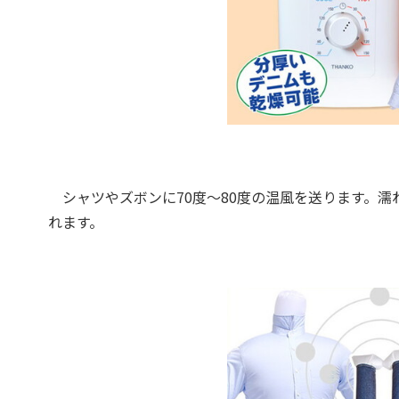
シャツやズボンに70度〜80度の温風を送ります。濡れ
れます。