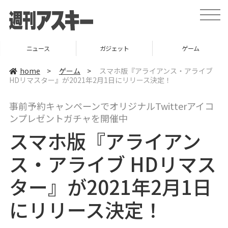
t
o
g
g
l
ニュース
ガジェット
ゲーム
e
n
a
home
>
ゲーム
>
スマホ版『アライアンス・アライブ
v
HDリマスター』が2021年2月1日にリリース決定！
i
g
a
事前予約キャンペーンでオリジナルTwitterアイコ
t
i
ンプレゼントガチャを開催中
o
n
スマホ版『アライアン
ス・アライブ HDリマス
ター』が2021年2月1日
にリリース決定！