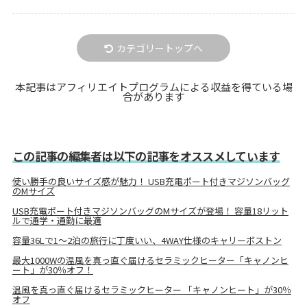
カテゴリートップへ
本記事はアフィリエイトプログラムによる収益を得ている場
合があります
この記事の編集者は以下の記事をオススメしています
使い勝手の良いサイズ感が魅力！ USB充電ポート付きマジソンバッグ
のMサイズ
USB充電ポート付きマジソンバッグのMサイズが登場！ 容量18リット
ルで通学・通勤に最適
容量36Lで1～2泊の旅行に丁度いい、4WAY仕様のキャリーボストン
最大1000Wの温風を真っ直ぐ届けるセラミックヒーター「キャノンヒ
ート」が30％オフ！
温風を真っ直ぐ届けるセラミックヒーター 「キャノンヒート」が30％
オフ