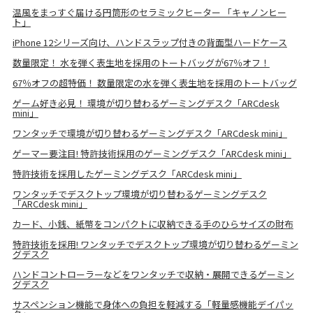
温風をまっすぐ届ける円筒形のセラミックヒーター 「キャノンヒー
ト」
iPhone 12シリーズ向け、ハンドスラップ付きの背面型ハードケース
数量限定！ 水を弾く表生地を採用のトートバッグが67％オフ！
67％オフの超特価！ 数量限定の水を弾く表生地を採用のトートバッグ
ゲーム好き必見！ 環境が切り替わるゲーミングデスク「ARCdesk
mini」
ワンタッチで環境が切り替わるゲーミングデスク「ARCdesk mini」
ゲーマー要注目! 特許技術採用のゲーミングデスク「ARCdesk mini」
特許技術を採用したゲーミングデスク「ARCdesk mini」
ワンタッチでデスクトップ環境が切り替わるゲーミングデスク
「ARCdesk mini」
カード、小銭、紙幣をコンパクトに収納できる手のひらサイズの財布
特許技術を採用! ワンタッチでデスクトップ環境が切り替わるゲーミン
グデスク
ハンドコントローラーなどをワンタッチで収納・展開できるゲーミン
グデスク
サスペンション機能で身体への負担を軽減する「軽量感機能デイパッ