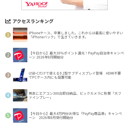
アクセスランキング
iPhoneケース、卒業しました。これからは最高に使いやすい
「iPhoneバック」で生きていきます。
【今日から】最大30％ポイント還元！PayPay自治体キャンペ
ーン 2026年8月開始分
USB-Cだけで使える9.2型サブディスプレイ登場 HDMI不要
でPCケース内にも設置可能
熊本にエアコン300台即日納品、ビックカメラに称賛「大フ
ァインプレー」
【今日から】最大4万円分お得な「PayPay商品券」キャンペ
ーン 2026年8月受付開始分