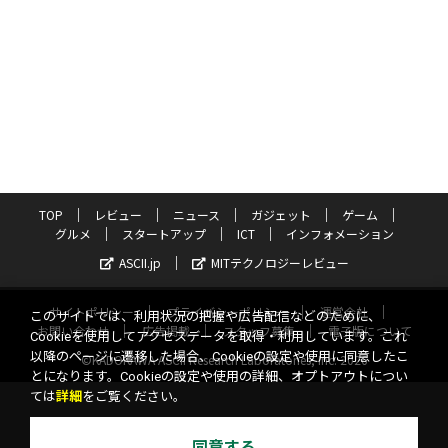
TOP
レビュー
ニュース
ガジェット
ゲーム
グルメ
スタートアップ
ICT
インフォメーション
ASCII.jp
MITテクノロジーレビュー
サイトポリシー
プライバシーポリシー
運営会社
このサイトでは、利用状況の把握や広告配信などのために、
お問い合わせ
広告掲載
スタッフ募集
電子版について
Cookieを使用してアクセスデータを取得・利用しています。これ
以降のページに遷移した場合、Cookieの設定や使用に同意したこ
©KADOKAWA ASCII Research Laboratories, Inc. 2026
とになります。Cookieの設定や使用の詳細、オプトアウトについ
ては
詳細
をご覧ください。
同意する