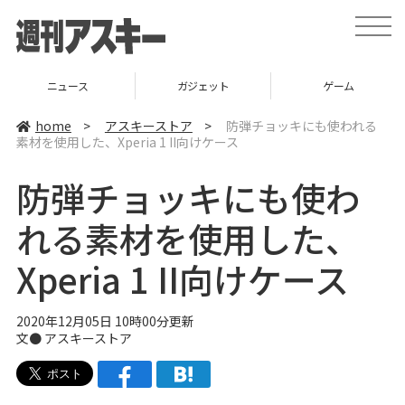
t
o
g
g
l
ニュース
ガジェット
ゲーム
e
n
a
home
>
アスキーストア
>
防弾チョッキにも使われる
v
素材を使用した、Xperia 1 II向けケース
i
g
a
防弾チョッキにも使わ
t
i
o
れる素材を使用した、
n
Xperia 1 II向けケース
2020年12月05日 10時00分更新
文●
アスキーストア