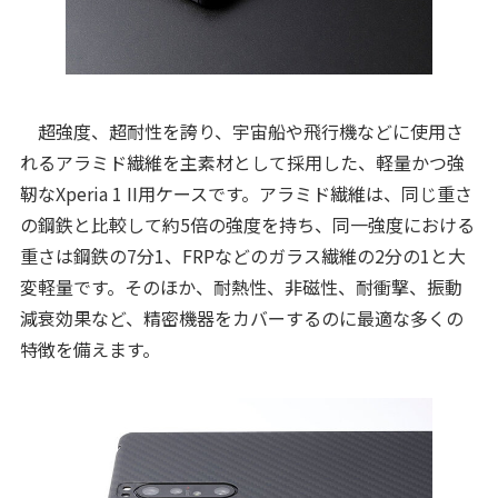
超強度、超耐性を誇り、宇宙船や飛行機などに使用さ
れるアラミド繊維を主素材として採用した、軽量かつ強
靭なXperia 1 II用ケースです。アラミド繊維は、同じ重さ
の鋼鉄と比較して約5倍の強度を持ち、同一強度における
重さは鋼鉄の7分1、FRPなどのガラス繊維の2分の1と大
変軽量です。そのほか、耐熱性、非磁性、耐衝撃、振動
減衰効果など、精密機器をカバーするのに最適な多くの
特徴を備えます。