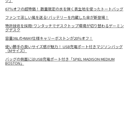
ク」
67％オフの超特価！ 数量限定の水を弾く表生地を使ったトートバッグ
ファンで涼しい風を送る! バッテリーを内蔵した傘が新登場！
特許技術を採用! ワンタッチでデスクトップ環境が切り替わるゲーミン
グデスク
容量36Lの4WAY仕様キャリーボストンが20％オフ！
使い勝手の良いサイズ感が魅力！ USB充電ポート付きマジソンバッグ
（Mサイズ）
バッグの側面にはUSB充電ポート付き「SPIEL MADISON MEDIUM
BOSTON」