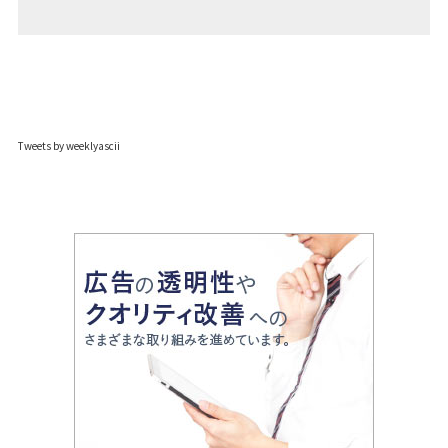
Tweets by weeklyascii