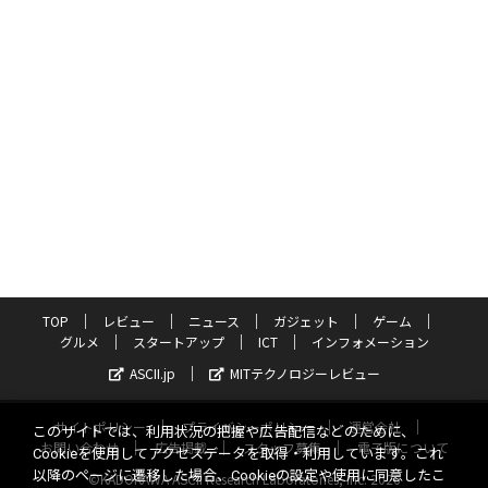
TOP
レビュー
ニュース
ガジェット
ゲーム
グルメ
スタートアップ
ICT
インフォメーション
ASCII.jp
MITテクノロジーレビュー
サイトポリシー
プライバシーポリシー
運営会社
このサイトでは、利用状況の把握や広告配信などのために、
お問い合わせ
広告掲載
スタッフ募集
電子版について
Cookieを使用してアクセスデータを取得・利用しています。これ
以降のページに遷移した場合、Cookieの設定や使用に同意したこ
©KADOKAWA ASCII Research Laboratories, Inc. 2026