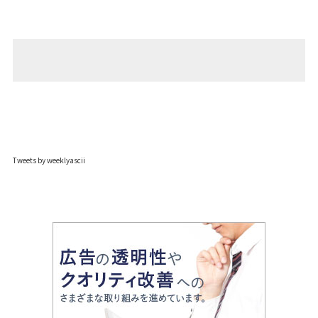
Tweets by weeklyascii