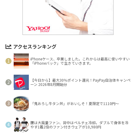
アクセスランキング
iPhoneケース、卒業しました。これからは最高に使いやすい
「iPhoneバック」で生きていきます。
【今日から】最大30％ポイント還元！PayPay自治体キャンペ
ーン 2026年8月開始分
「鬼おろし牛タン丼」がおいしそ！夏限定で1110円～
腰は大風量ファン、背中はペルチェ冷却。ダブルで身体を冷
やす1着2役のファン付きウェアが10,980円