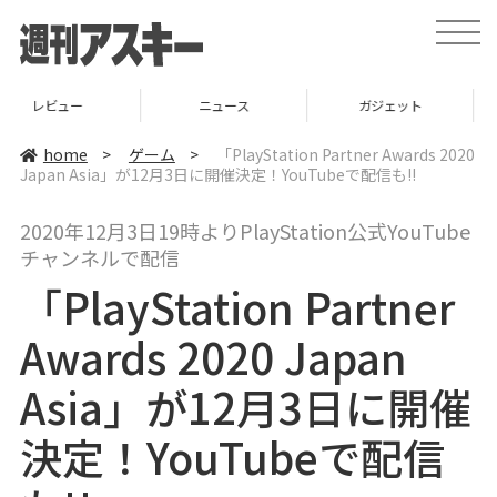
t
o
g
g
l
ニュース
ガジェット
ゲーム
e
n
a
home
>
ゲーム
>
「PlayStation Partner Awards 2020
v
Japan Asia」が12月3日に開催決定！YouTubeで配信も!!
i
g
a
2020年12月3日19時よりPlayStation公式YouTube
t
i
チャンネルで配信
o
n
「PlayStation Partner
Awards 2020 Japan
Asia」が12月3日に開催
決定！YouTubeで配信