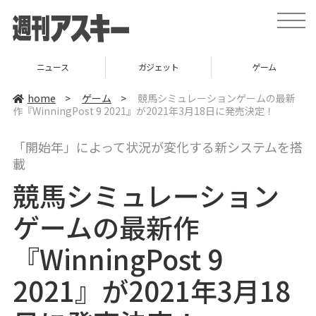
t
o
g
g
l
ニュース
ガジェット
ゲーム
e
n
a
home
>
ゲーム
>
競馬シミュレーションゲームの最新
v
作『WinningPost 9 2021』が2021年3月18日に発売決定！
i
g
a
「開始年」によって状況が変化する新システムを搭
t
i
載
o
n
競馬シミュレーション
ゲームの最新作
『WinningPost 9
2021』が2021年3月18