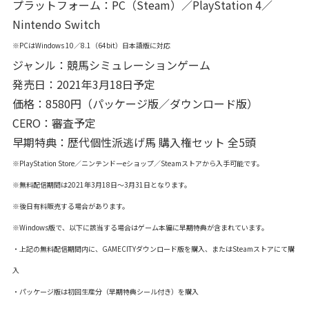
プラットフォーム：PC（Steam）／PlayStation 4／
Nintendo Switch
※PCはWindows 10／8.1（64bit）日本語版に対応
ジャンル：競馬シミュレーションゲーム
発売日：2021年3月18日予定
価格：8580円（パッケージ版／ダウンロード版）
CERO：審査予定
早期特典：歴代個性派逃げ馬 購入権セット 全5頭
※PlayStation Store／ニンテンドーeショップ／Steamストアから入手可能です。
※無料配信期間は2021年3月18日～3月31日となります。
※後日有料販売する場合があります。
※Windows版で、以下に該当する場合はゲーム本編に早期特典が含まれています。
・上記の無料配信期間内に、GAMECITYダウンロード版を購入、またはSteamストアにて購
入
・パッケージ版は初回生産分（早期特典シール付き）を購入