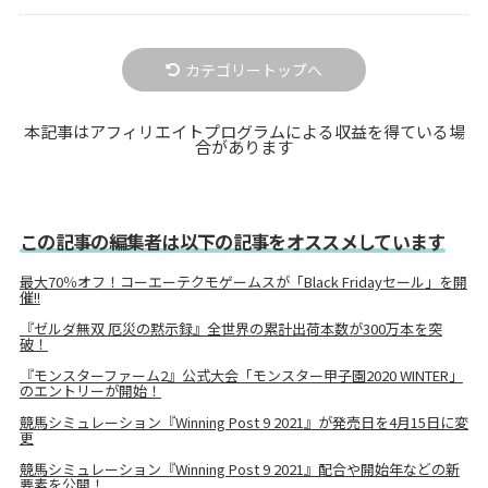
カテゴリートップへ
本記事はアフィリエイトプログラムによる収益を得ている場
合があります
この記事の編集者は以下の記事をオススメしています
最大70％オフ！コーエーテクモゲームスが「Black Fridayセール」を開
催!!
『ゼルダ無双 厄災の黙示録』全世界の累計出荷本数が300万本を突
破！
『モンスターファーム2』公式大会「モンスター甲子園2020 WINTER」
のエントリーが開始！
競馬シミュレーション『Winning Post 9 2021』が発売日を4月15日に変
更
競馬シミュレーション『Winning Post 9 2021』配合や開始年などの新
要素を公開！