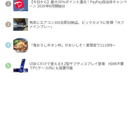
【今日から】最大30％ポイント還元！PayPay自治体キャンペ
ーン 2026年8月開始分
熊本にエアコン300台即日納品、ビックカメラに称賛「大フ
ァインプレー」
「鬼おろし牛タン丼」がおいしそ！夏限定で1110円～
USB-Cだけで使える9.2型サブディスプレイ登場 HDMI不要
でPCケース内にも設置可能