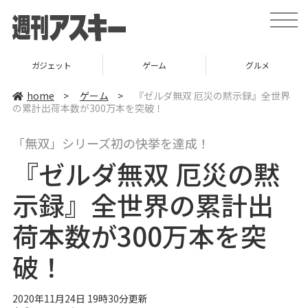
t
o
g
g
l
ガジェット
ゲーム
グルメ
e
n
a
home
>
ゲーム
>
『ゼルダ無双 厄災の黙示録』全世界
v
の累計出荷本数が300万本を突破！
i
g
a
「無双」シリーズ初の快挙を達成！
t
i
『ゼルダ無双 厄災の黙
o
n
示録』全世界の累計出
荷本数が300万本を突
破！
2020年11月24日 19時30分更新