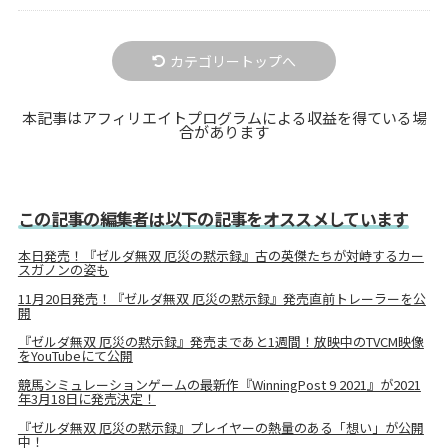
カテゴリートップへ
本記事はアフィリエイトプログラムによる収益を得ている場
合があります
この記事の編集者は以下の記事をオススメしています
本日発売！『ゼルダ無双 厄災の黙示録』古の英傑たちが対峙するカー
スガノンの姿も
11月20日発売！『ゼルダ無双 厄災の黙示録』発売直前トレーラーを公
開
『ゼルダ無双 厄災の黙示録』発売まであと1週間！放映中のTVCM映像
をYouTubeにて公開
競馬シミュレーションゲームの最新作『WinningPost 9 2021』が2021
年3月18日に発売決定！
『ゼルダ無双 厄災の黙示録』プレイヤーの熱量のある「想い」が公開
中！