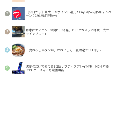
【今日から】最大30％ポイント還元！PayPay自治体キャンペ
ーン 2026年8月開始分
熊本にエアコン300台即日納品、ビックカメラに称賛「大フ
ァインプレー」
「鬼おろし牛タン丼」がおいしそ！夏限定で1110円～
USB-Cだけで使える9.2型サブディスプレイ登場 HDMI不要
でPCケース内にも設置可能