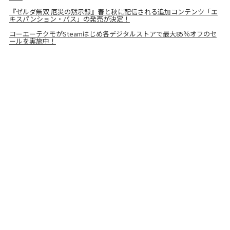
『ゼルダ無双 厄災の黙示録』春と秋に配信される追加コンテンツ「エ
キスパンション・パス」の発売が決定！
コーエーテクモがSteamはじめ各デジタルストアで最大85％オフのセ
ールを実施中！