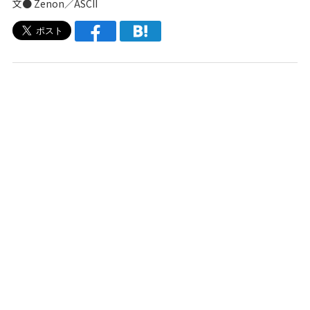
文● Zenon／ASCII