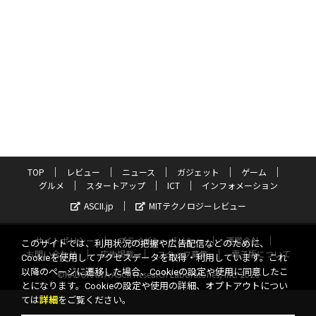
TOP
レビュー
ニュース
ガジェット
ゲーム
グルメ
スタートアップ
ICT
インフォメーション
ASCII.jp
MITテクノロジーレビュー
サイトポリシー
プライバシーポリシー
運営会社
このサイトでは、利用状況の把握や広告配信などのために、
お問い合わせ
広告掲載
スタッフ募集
電子版について
Cookieを使用してアクセスデータを取得・利用しています。これ
以降のページに遷移した場合、Cookieの設定や使用に同意したこ
©KADOKAWA ASCII Research Laboratories, Inc. 2026
とになります。Cookieの設定や使用の詳細、オプトアウトについ
ては
詳細
をご覧ください。