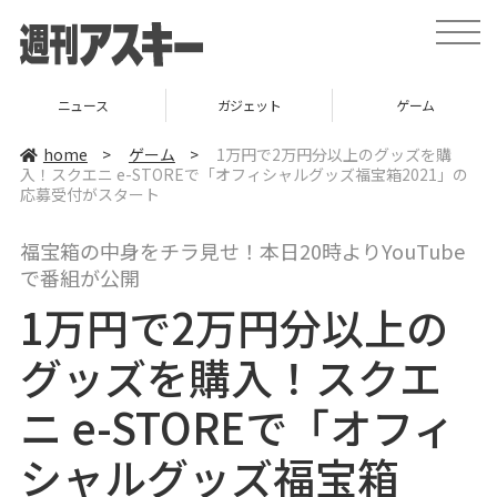
t
o
g
g
l
ニュース
ガジェット
ゲーム
e
n
a
home
>
ゲーム
>
1万円で2万円分以上のグッズを購
v
入！スクエニ e-STOREで「オフィシャルグッズ福宝箱2021」の
i
応募受付がスタート
g
a
t
i
福宝箱の中身をチラ見せ！本日20時よりYouTube
o
で番組が公開
n
1万円で2万円分以上の
グッズを購入！スクエ
ニ e-STOREで「オフィ
シャルグッズ福宝箱