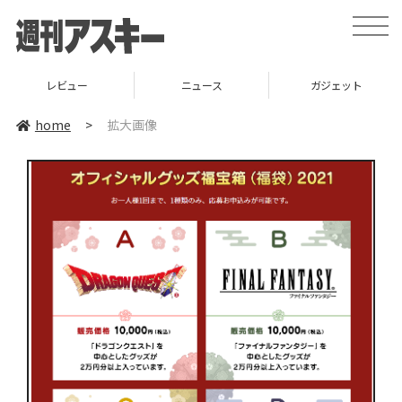
toggle
naviga
レビュー
ニュース
ガジェット
home
>
拡大画像