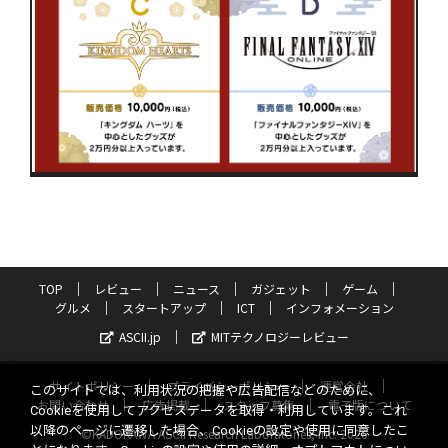
TOP
レビュー
ニュース
ガジェット
ゲーム
グルメ
スタートアップ
ICT
インフォメーション
ASCII.jp
MITテクノロジーレビュー
サイトポリシー
プライバシーポリシー
運営会社
このサイトでは、利用状況の把握や広告配信などのために、
お問い合わせ
広告掲載
スタッフ募集
電子版について
Cookieを使用してアクセスデータを取得・利用しています。これ
以降のページに遷移した場合、Cookieの設定や使用に同意したこ
©KADOKAWA ASCII Research Laboratories, Inc. 2026