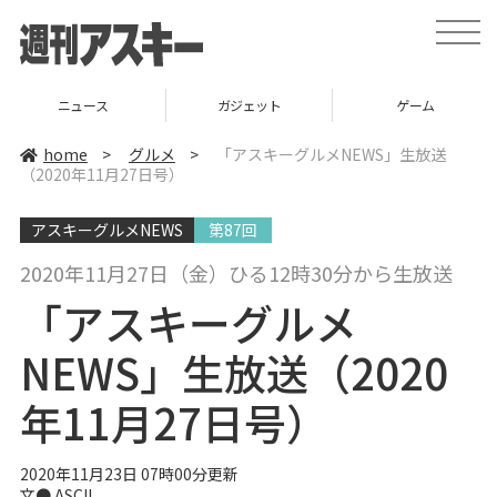
t
o
g
g
l
ニュース
ガジェット
ゲーム
e
n
a
home
>
グルメ
>
「アスキーグルメNEWS」生放送
v
（2020年11月27日号）
i
g
a
アスキーグルメNEWS
第87回
t
i
o
2020年11月27日（金）ひる12時30分から生放送
n
「アスキーグルメ
NEWS」生放送（2020
年11月27日号）
2020年11月23日 07時00分更新
文● ASCII