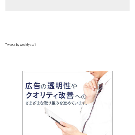
Tweets by weeklyascii