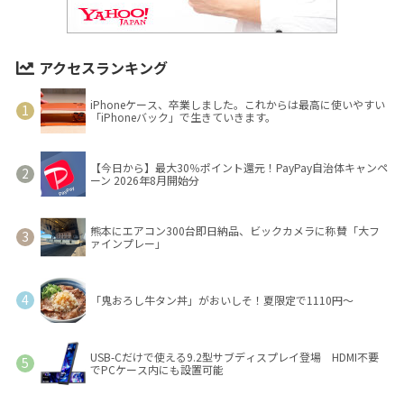
アクセスランキング
iPhoneケース、卒業しました。これからは最高に使いやすい
「iPhoneバック」で生きていきます。
【今日から】最大30％ポイント還元！PayPay自治体キャンペ
ーン 2026年8月開始分
熊本にエアコン300台即日納品、ビックカメラに称賛「大フ
ァインプレー」
「鬼おろし牛タン丼」がおいしそ！夏限定で1110円～
USB-Cだけで使える9.2型サブディスプレイ登場 HDMI不要
でPCケース内にも設置可能