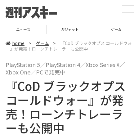
t
o
g
g
l
ニュース
ガジェット
ゲーム
e
n
a
home
>
ゲーム
>
『CoD ブラックオプス コールドウォ
v
ー』が発売！ローンチトレーラーも公開中
i
g
a
PlayStation 5／PlayStation 4／Xbox Series X／
t
i
Xbox One／PCで発売中
o
n
『CoD ブラックオプス
コールドウォー』が発
売！ローンチトレーラ
ーも公開中