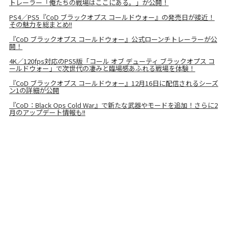
トレーラー「俺たちの戦場はここにある。」が公開！
PS4／PS5『CoD ブラックオプス コールドウォー』の発売日が接近！
その魅力を総まとめ!!
『CoD ブラックオプス コールドウォー』公式ローンチトレーラーが公
開！
4K／120fps対応のPS5版「コール オブ デューティ ブラックオプス コ
ールドウォー」で次世代の凄みと臨場感あふれる戦場を体験！
『CoD ブラックオプス コールドウォー』12月16日に配信されるシーズ
ン1の詳細が公開
『CoD：Black Ops Cold War』で新たな武器やモードを追加！さらに2
月のアップデート情報も!!