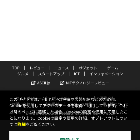
TOP
レビュー
ニュース
ガジェット
ゲーム
グルメ
スタートアップ
ICT
インフォメーション
ASCII.jp
MITテクノロジーレビュー
サイトポリシー
プライバシーポリシー
運営会社
このサイトでは、利用状況の把握や広告配信などのために、
お問い合わせ
広告掲載
スタッフ募集
電子版について
Cookieを使用してアクセスデータを取得・利用しています。これ
以降のページに遷移した場合、Cookieの設定や使用に同意したこ
©KADOKAWA ASCII Research Laboratories, Inc. 2026
とになります。Cookieの設定や使用の詳細、オプトアウトについ
ては
詳細
をご覧ください。