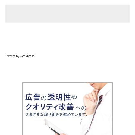
Tweets by weeklyascii