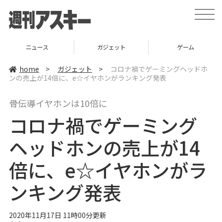
t
o
g
g
l
ニュース
ガジェット
ゲーム
e
n
a
home
>
ガジェット
>
コロナ禍でゲーミングヘッドホ
v
ンの売上が14倍に、e☆イヤホンがランキング発表
i
g
a
骨伝導イヤホンは10倍に
t
i
コロナ禍でゲーミング
o
n
ヘッドホンの売上が14
倍に、e☆イヤホンがラ
ンキング発表
2020年11月17日 11時00分更新