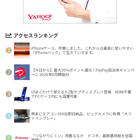
アクセスランキング
iPhoneケース、卒業しました。これからは最高に使いやすい
「iPhoneバック」で生きていきます。
【今日から】最大30％ポイント還元！PayPay自治体キャンペ
ーン 2026年8月開始分
USB-Cだけで使える9.2型サブディスプレイ登場 HDMI不要
でPCケース内にも設置可能
熊本にエアコン300台即日納品、ビックカメラに称賛「大フ
ァインプレー」
「つながりにくい」改善なるか ドコモ、最新基地局を全国
展開へ