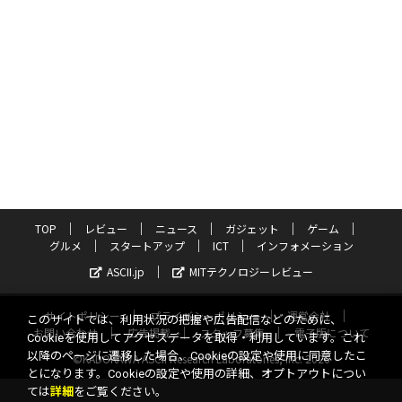
TOP
レビュー
ニュース
ガジェット
ゲーム
グルメ
スタートアップ
ICT
インフォメーション
ASCII.jp
MITテクノロジーレビュー
サイトポリシー
プライバシーポリシー
運営会社
このサイトでは、利用状況の把握や広告配信などのために、
お問い合わせ
広告掲載
スタッフ募集
電子版について
Cookieを使用してアクセスデータを取得・利用しています。これ
以降のページに遷移した場合、Cookieの設定や使用に同意したこ
©KADOKAWA ASCII Research Laboratories, Inc. 2026
とになります。Cookieの設定や使用の詳細、オプトアウトについ
ては
詳細
をご覧ください。