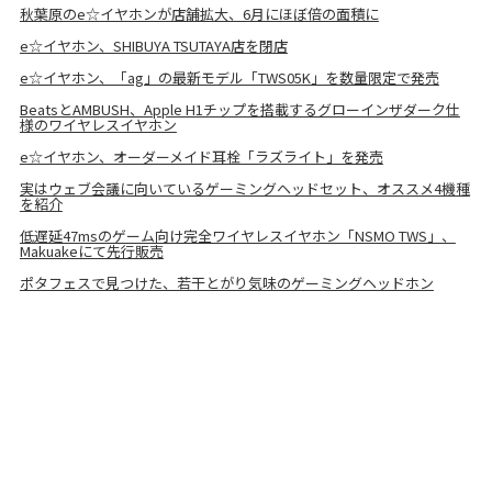
秋葉原のe☆イヤホンが店舗拡大、6月にほぼ倍の面積に
e☆イヤホン、SHIBUYA TSUTAYA店を閉店
e☆イヤホン、「ag」の最新モデル「TWS05K」を数量限定で発売
BeatsとAMBUSH、Apple H1チップを搭載するグローインザダーク仕
様のワイヤレスイヤホン
e☆イヤホン、オーダーメイド耳栓「ラズライト」を発売
実はウェブ会議に向いているゲーミングヘッドセット、オススメ4機種
を紹介
低遅延47msのゲーム向け完全ワイヤレスイヤホン「NSMO TWS」、
Makuakeにて先行販売
ポタフェスで見つけた、若干とがり気味のゲーミングヘッドホン