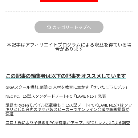
カテゴリートップへ
本記事はアフィリエイトプログラムによる収益を得ている場
合があります
この記事の編集者は以下の記事をオススメしています
GIGAスクール構想 民間ICT人材を教育に生かす「さいたま市モデル」
NEC PC、15型スタンダードノートPC「LAVIE N15」発表
話題のRyzenモバイル搭載機も！ 15.6型ノートPC＜LAVIE N15＞はクッ
キリとした音声のヤマハ製スピーカーでオンライン会議や映画鑑賞が
快適
コロナ禍により子供専用PC所有率がアップ、NECとレノボによる調査