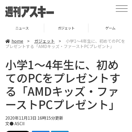
t
o
g
g
l
ニュース
ガジェット
ゲーム
e
n
a
home
>
ガジェット
>
小学1～4年生に、初めてのPCを
v
プレゼントする「AMDキッズ・ファーストPCプレゼント」
i
g
a
小学1～4年生に、初め
t
i
o
てのPCをプレゼントす
n
る「AMDキッズ・ファ
ーストPCプレゼント」
2020年11月13日 16時15分更新
文● ASCII