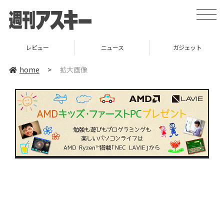
toggle
naviga
レビュー
ニュース
ガジェット
home
>
拡大画像