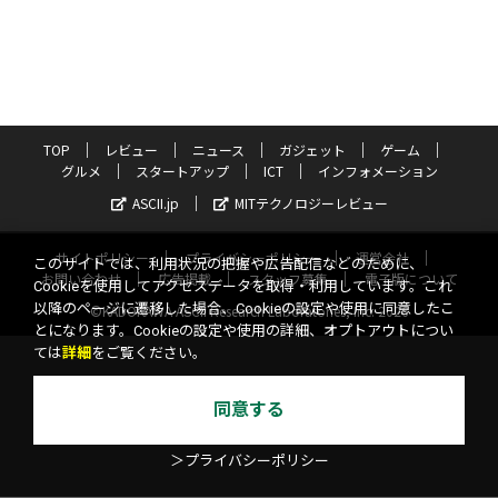
TOP
レビュー
ニュース
ガジェット
ゲーム
グルメ
スタートアップ
ICT
インフォメーション
ASCII.jp
MITテクノロジーレビュー
サイトポリシー
プライバシーポリシー
運営会社
このサイトでは、利用状況の把握や広告配信などのために、
お問い合わせ
広告掲載
スタッフ募集
電子版について
Cookieを使用してアクセスデータを取得・利用しています。これ
以降のページに遷移した場合、Cookieの設定や使用に同意したこ
©KADOKAWA ASCII Research Laboratories, Inc. 2026
とになります。Cookieの設定や使用の詳細、オプトアウトについ
ては
詳細
をご覧ください。
同意する
＞プライバシーポリシー