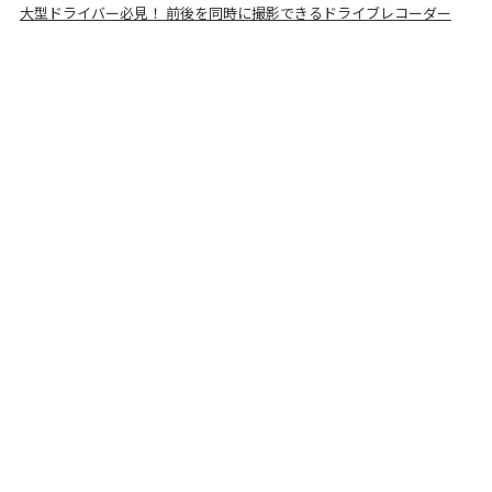
大型ドライバー必見！ 前後を同時に撮影できるドライブレコーダー