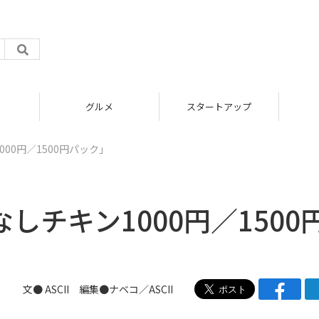
グルメ
スタートアップ
00円／1500円パック」
しチキン1000円／1500
文● ASCII 編集●
ナベコ
／ASCII