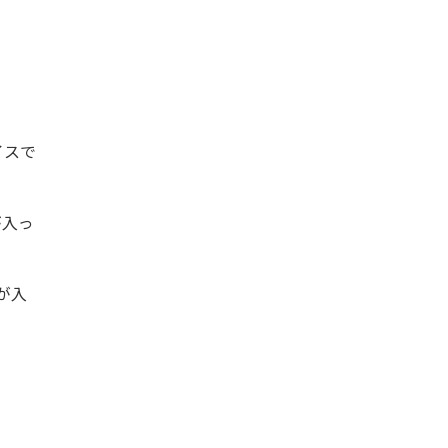
イスで
が入っ
が入