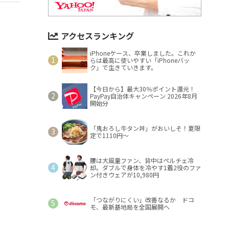
アクセスランキング
iPhoneケース、卒業しました。これか
らは最高に使いやすい「iPhoneバッ
ク」で生きていきます。
【今日から】最大30％ポイント還元！
PayPay自治体キャンペーン 2026年8月
開始分
「鬼おろし牛タン丼」がおいしそ！夏限
定で1110円～
腰は大風量ファン、背中はペルチェ冷
却。ダブルで身体を冷やす1着2役のファ
ン付きウェアが10,980円
「つながりにくい」改善なるか ドコ
モ、最新基地局を全国展開へ