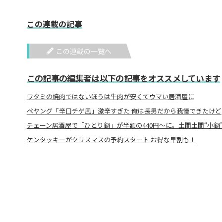
この連載の記事
この連載の一覧へ
この記事の編集者は以下の記事をオススメしています
ワタミの焼肉ではないほうは牛肉が安くてウマい居酒屋に
ペヤング「辛口チゲ風」激辛すぎた 俺は長男だから我慢できたけど
チェーン居酒屋で「ひとり鍋」が半額の440円～に。土間土間“小鍋
ケンタッキーがクリスマスの予約スタート お得な早割も！