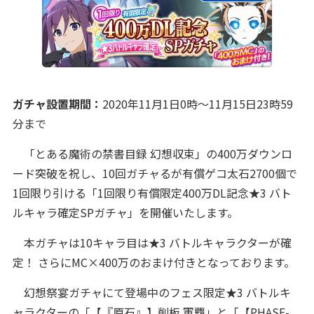
ガチャ設置期間：
2020年11月1日0時～11月15日23時59
分まで
「とある魔術の禁書目録 幻想収束」の400万ダウンロ
ード突破を祝し、10回ガチャるが有償ゲコ太石2700個で
1回限り引ける「1回限り有償限定400万DL記念★3 バト
ルキャラ確定SPガチャ」を開催いたします。
本ガチャは10キャラ目は★3 バトルキャラクターが確
定！ さらにMC×400万のおまけ付きとなっております。
幻想祭宴ガチャにて登場中のフェス限定★3 バトルキ
ャラクターの「【『原石』】削板 軍覇」と「【PHASE-