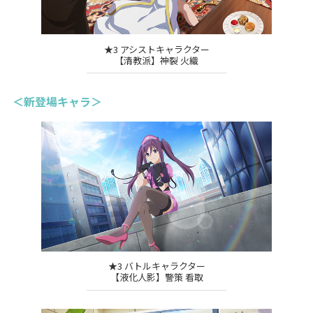
★3 アシストキャラクター
【清教派】神裂 火織
＜新登場キャラ＞
★3 バトルキャラクター
【液化人影】警策 看取