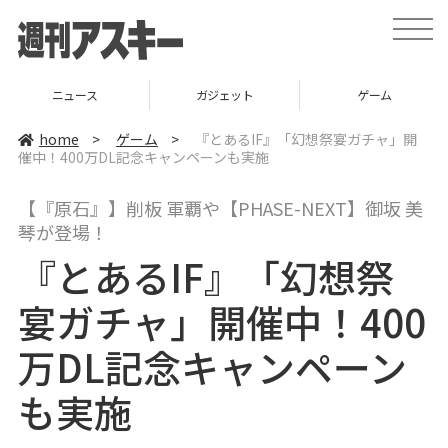
t
o
g
g
l
ニュース
ガジェット
ゲーム
e
n
a
home
>
ゲーム
>
『とあるIF』「幻想祭宴ガチャ」開
v
催中！400万DL記念キャンペーンも実施
i
g
a
【『原石』】削板 軍覇や【PHASE-NEXT】御坂 美
t
i
琴が登場！
o
n
『とあるIF』「幻想祭
宴ガチャ」開催中！400
万DL記念キャンペーン
も実施