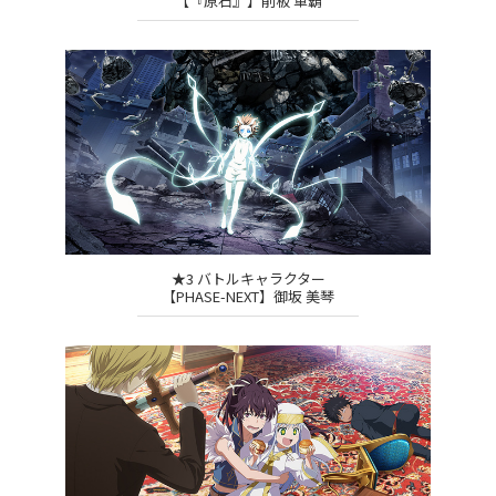
【『原石』】削板 軍覇
★3 バトルキャラクター
【PHASE-NEXT】御坂 美琴