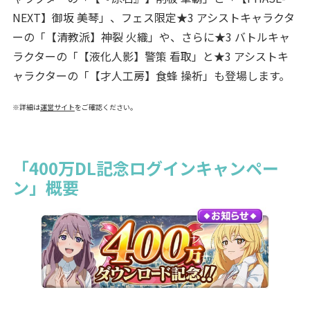
NEXT】御坂 美琴」、フェス限定★3 アシストキャラクタ
ーの「【清教派】神裂 火織」や、さらに★3 バトルキャ
ラクターの「【液化人影】警策 看取」と★3 アシストキ
ャラクターの「【才人工房】食蜂 操祈」も登場します。
※詳細は
運営サイト
をご確認ください。
「400万DL記念ログインキャンペー
ン」概要