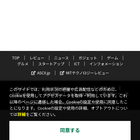
TOP
レビュー
ニュース
ガジェット
ゲーム
グルメ
スタートアップ
ICT
インフォメーション
ASCII.jp
MITテクノロジーレビュー
サイトポリシー
プライバシーポリシー
運営会社
このサイトでは、利用状況の把握や広告配信などのために、
お問い合わせ
広告掲載
スタッフ募集
電子版について
Cookieを使用してアクセスデータを取得・利用しています。これ
以降のページに遷移した場合、Cookieの設定や使用に同意したこ
©KADOKAWA ASCII Research Laboratories, Inc. 2026
とになります。Cookieの設定や使用の詳細、オプトアウトについ
ては
詳細
をご覧ください。
同意する