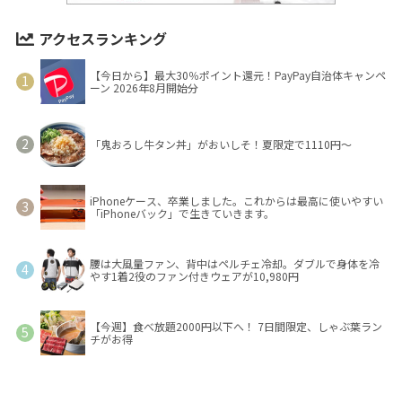
アクセスランキング
【今日から】最大30％ポイント還元！PayPay自治体キャンペ
ーン 2026年8月開始分
「鬼おろし牛タン丼」がおいしそ！夏限定で1110円～
iPhoneケース、卒業しました。これからは最高に使いやすい
「iPhoneバック」で生きていきます。
腰は大風量ファン、背中はペルチェ冷却。ダブルで身体を冷
やす1着2役のファン付きウェアが10,980円
【今週】食べ放題2000円以下へ！ 7日間限定、しゃぶ葉ラン
チがお得