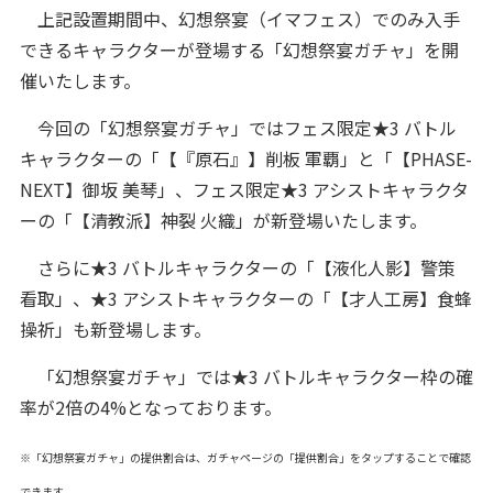
上記設置期間中、幻想祭宴（イマフェス）でのみ入手
できるキャラクターが登場する「幻想祭宴ガチャ」を開
催いたします。
今回の「幻想祭宴ガチャ」ではフェス限定★3 バトル
キャラクターの「【『原石』】削板 軍覇」と「【PHASE-
NEXT】御坂 美琴」、フェス限定★3 アシストキャラクタ
ーの「【清教派】神裂 火織」が新登場いたします。
さらに★3 バトルキャラクターの「【液化人影】警策
看取」、★3 アシストキャラクターの「【才人工房】食蜂
操祈」も新登場します。
「幻想祭宴ガチャ」では★3 バトルキャラクター枠の確
率が2倍の4%となっております。
※「幻想祭宴ガチャ」の提供割合は、ガチャページの「提供割合」をタップすることで確認
できます。