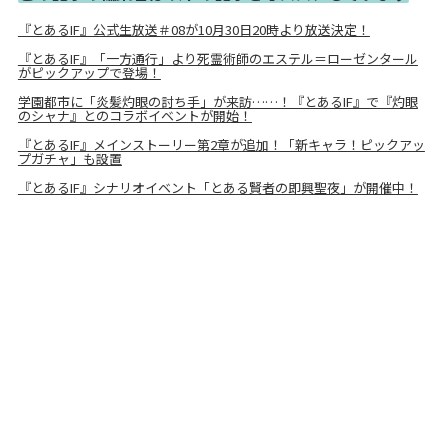
『とあるIF』公式生放送＃08が10月30日20時より放送決定！
『とあるIF』「一方通行」より死霊術師のエステル＝ローゼンタール
がピックアップで登場！
学園都市に「炎髪灼眼の討ち手」が来訪……！『とあるIF』で『灼眼
のシャナ』とのコラボイベントが開始！
『とあるIF』メインストーリー第2章が追加！「新キャラ！ピックアッ
プガチャ」も設置
『とあるIF』シナリオイベント「とある賢者の即興聖夜」が開催中！