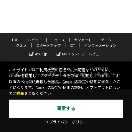
TOP
レビュー
ニュース
ガジェット
ゲーム
グルメ
スタートアップ
ICT
インフォメーション
ASCII.jp
MITテクノロジーレビュー
サイトポリシー
プライバシーポリシー
運営会社
このサイトでは、利用状況の把握や広告配信などのために、
お問い合わせ
広告掲載
スタッフ募集
電子版について
Cookieを使用してアクセスデータを取得・利用しています。これ
以降のページに遷移した場合、Cookieの設定や使用に同意したこ
©KADOKAWA ASCII Research Laboratories, Inc. 2026
とになります。Cookieの設定や使用の詳細、オプトアウトについ
ては
詳細
をご覧ください。
同意する
＞プライバシーポリシー