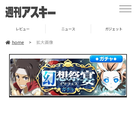
toggle
naviga
レビュー
ニュース
ガジェット
home
>
拡大画像