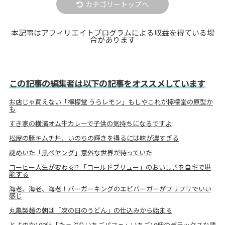
カテゴリートップへ
本記事はアフィリエイトプログラムによる収益を得ている場
合があります
この記事の編集者は以下の記事をオススメしています
お店じゃ買えない「檸檬堂 うらレモン」もしやこれが檸檬堂の原型か
も
すき家の横濱オム牛カレーで子供の気持ちになるですよ
松屋の豚キムチ丼、いのちの輝きを得るには味が濃すぎる
謎めいた「黒ペヤング」意外な世界が待っていた
コーヒー人生が変わる!? 「コールドブリュー」のおいしさを自宅で堪
能する
海老、海老、海老！バーガーキングのエビバーガーがプリプリでいい
感じ
丸亀製麺の朝は「次の日のうどん」の仕込みから始まる
とよのか100％「たっぷりいちごパフェ」いちご10個のデラックスな誘