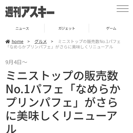
t
o
g
g
l
ニュース
ガジェット
ゲーム
e
n
a
home
>
グルメ
>
ミニストップの販売数No.1パフェ
v
「なめらかプリンパフェ」がさらに美味しくリニューアル
i
g
a
9月4日～
t
i
ミニストップの販売数
o
n
No.1パフェ「なめらか
プリンパフェ」がさら
に美味しくリニューア
ル