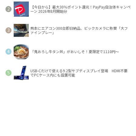
【今日から】最大30％ポイント還元！PayPay自治体キャンペ
ーン 2026年8月開始分
熊本にエアコン300台即日納品、ビックカメラに称賛「大フ
ァインプレー」
「鬼おろし牛タン丼」がおいしそ！夏限定で1110円～
USB-Cだけで使える9.2型サブディスプレイ登場 HDMI不要
でPCケース内にも設置可能