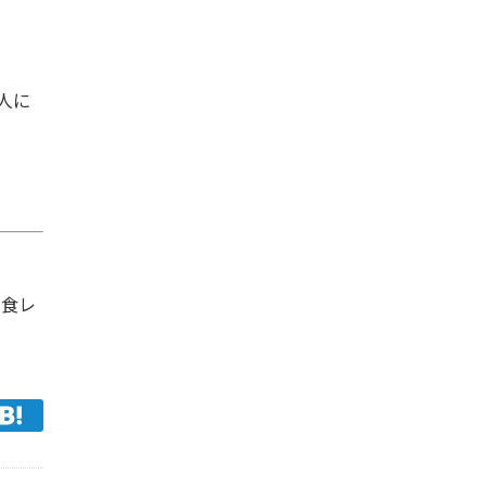
人に
の食レ