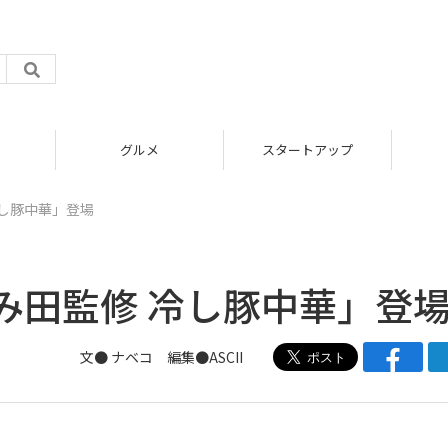
グルメ
スタートアップ
し豚中華」登場
み田監修 冷し豚中華」登
文●
ナベコ
編集●ASCII