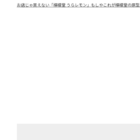
お店じゃ買えない「檸檬堂 うらレモン」もしやこれが檸檬堂の原型