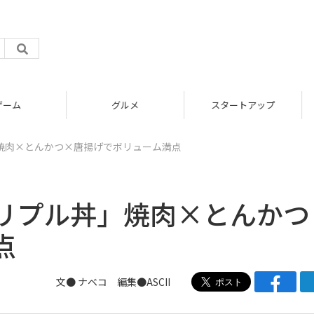
グルメ
スタートアップ
焼肉×とんかつ×唐揚げでボリューム満点
リプル丼」焼肉×とんかつ
点
文●
ナベコ
編集●ASCII