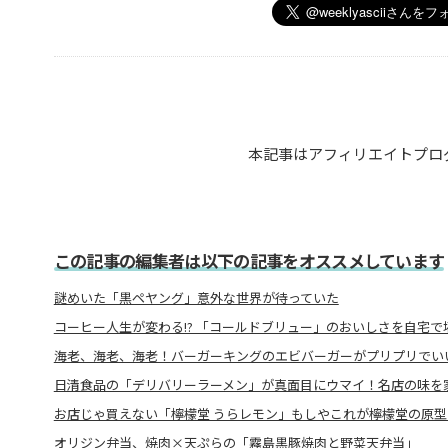
本記事はアフィリエイトプロ
この記事の編集者は以下の記事をオススメしています
謎めいた「黒ペヤング」意外な世界が待っていた
コーヒー人生が変わる!? 「コールドブリュー」のおいしさを自宅で
海老、海老、海老！バーガーキングのエビバーガーがプリプリでい
日清食品の「デリバリーラーメン」が真面目にウマイ！名店の味を
お店じゃ買えない「檸檬堂 うらレモン」もしやこれが檸檬堂の原型
オリジン弁当、焼肉×天ぷらの「霧島黒豚焼肉と野菜天弁当」