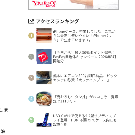
アクセスランキング
iPhoneケース、卒業しました。これか
らは最高に使いやすい「iPhoneバッ
ク」で生きていきます。
【今日から】最大30％ポイント還元！
PayPay自治体キャンペーン 2026年8月
開始分
熊本にエアコン300台即日納品、ビック
カメラに称賛「大ファインプレー」
「鬼おろし牛タン丼」がおいしそ！夏限
定で1110円～
しま
USB-Cだけで使える9.2型サブディスプ
レイ登場 HDMI不要でPCケース内にも
設置可能
醤油