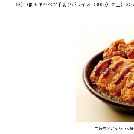
味）3個＋キャベツ千切りがライス（300g）の上にの
牛焼肉×とんかつ×唐