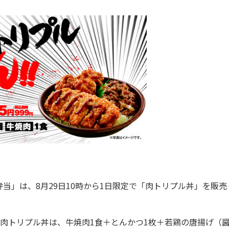
」は、8月29日10時から1日限定で「肉トリプル丼」を販売
肉トリプル丼は、牛焼肉1食＋とんかつ1枚＋若鶏の唐揚げ（