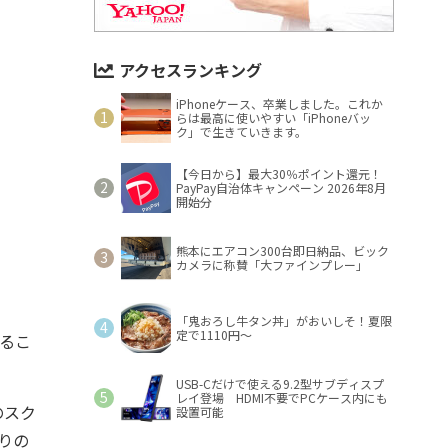
アクセスランキング
iPhoneケース、卒業しました。これか
らは最高に使いやすい「iPhoneバッ
ク」で生きていきます。
【今日から】最大30％ポイント還元！
PayPay自治体キャンペーン 2026年8月
開始分
熊本にエアコン300台即日納品、ビック
カメラに称賛「大ファインプレー」
「鬼おろし牛タン丼」がおいしそ！夏限
定で1110円～
えるこ
USB-Cだけで使える9.2型サブディスプ
レイ登場 HDMI不要でPCケース内にも
のスク
設置可能
りの