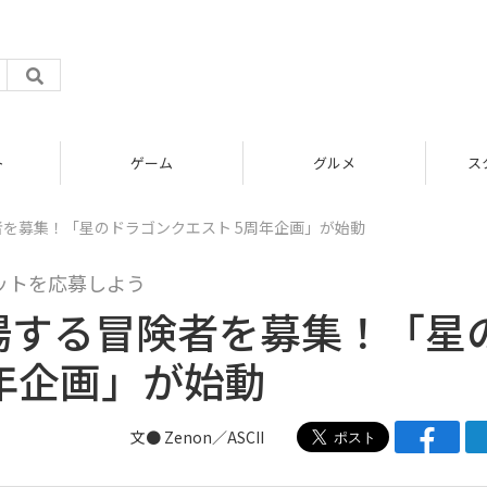
グルメ
スタートアップ
者を募集！「星のドラゴンクエスト 5周年企画」が始動
ョットを応募しよう
登場する冒険者を募集！「星
年企画」が始動
文● Zenon／ASCII