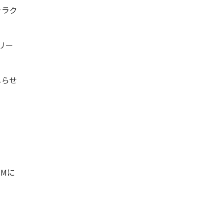
ャラク
リー
しらせ
Mに