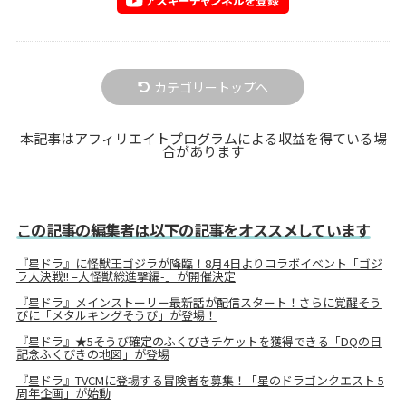
カテゴリートップへ
本記事はアフィリエイトプログラムによる収益を得ている場
合があります
この記事の編集者は以下の記事をオススメしています
『星ドラ』に怪獣王ゴジラが降臨！8月4日よりコラボイベント「ゴジ
ラ大決戦!! –大怪獣総進撃編-」が開催決定
『星ドラ』メインストーリー最新話が配信スタート！さらに覚醒そう
びに「メタルキングそうび」が登場！
『星ドラ』★5そうび確定のふくびきチケットを獲得できる「DQの日
記念ふくびきの地図」が登場
『星ドラ』TVCMに登場する冒険者を募集！「星のドラゴンクエスト 5
周年企画」が始動