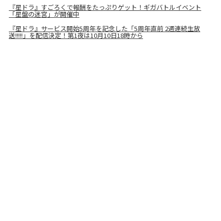
『星ドラ』すごろくで報酬をたっぷりゲット！ギガバトルイベント
「星盤の迷宮」が開催中
『星ドラ』サービス開始5周年を記念した「5周年直前 2週連続生放
送!!!!!」を配信決定！第1夜は10月10日18時から