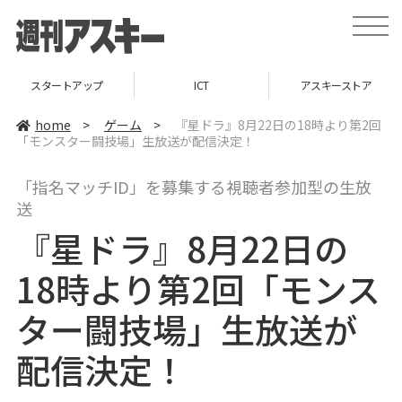
t
o
g
g
l
スタートアップ
ICT
アスキーストア
e
n
a
home
>
ゲーム
>
『星ドラ』8月22日の18時より第2回
v
「モンスター闘技場」生放送が配信決定！
i
g
a
「指名マッチID」を募集する視聴者参加型の生放
t
i
送
o
n
『星ドラ』8月22日の
18時より第2回「モンス
ター闘技場」生放送が
配信決定！