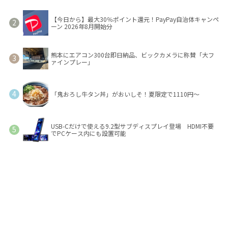
【今日から】最大30％ポイント還元！PayPay自治体キャンペ
ーン 2026年8月開始分
熊本にエアコン300台即日納品、ビックカメラに称賛「大フ
ァインプレー」
「鬼おろし牛タン丼」がおいしそ！夏限定で1110円～
USB-Cだけで使える9.2型サブディスプレイ登場 HDMI不要
でPCケース内にも設置可能