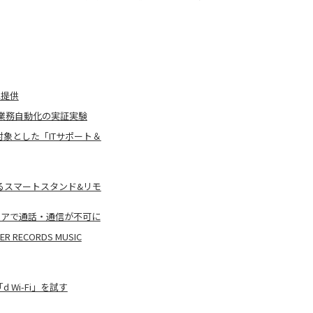
に提供
業務自動化の実証実験
象とした「ITサポート＆
るスマートスタンド&リモ
エリアで通話・通信が不可に
ECORDS MUSIC
 Wi-Fi」を試す