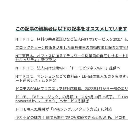
この記事の編集者は以下の記事をオススメしています
NTTドコモ、無料の共通認証IDなど法人向けの3サービスを2021年
ブロックチェーン技術を活用した事故発生の自動検出と保険金支払
NTT東日本、オフィスに加えてテレワーク従業員の自宅もサポート対
セキュリティ」新プラン
NTTドコモ、法人向け公衆Wi-Fi「ドコモビジネスWi-Fi」提供へ
NTTドコモ、マンションなどで食料品・日用品の無人販売を実現す
ート運営システムを開発
ドコモのFOMAプラスエリア非対応機種、2022年1月から一部の
ドコモ、「dミュージック」の月額コースを9月30日で終了。「TOWER R
powered by レコチョク」へサービス引継ぎ
ドコモ端末31機種が「IPv6シングルスタック方式」に対応
ギガ不足の味方！ 誰でも無料でPCも接続できる公衆Wi-Fi、ドコモ「d