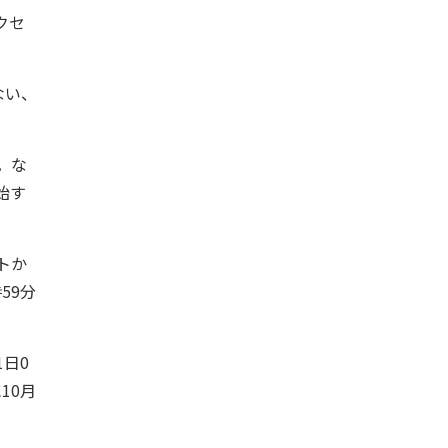
クセ
ない、
る。な
始す
トか
59分
1日0
10月