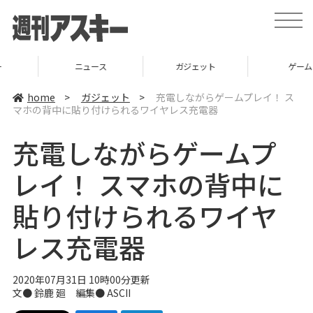
t
o
g
g
l
ニュース
ガジェット
ゲーム
e
n
a
home
>
ガジェット
>
充電しながらゲームプレイ！ ス
v
マホの背中に貼り付けられるワイヤレス充電器
i
g
a
充電しながらゲームプ
t
i
o
レイ！ スマホの背中に
n
貼り付けられるワイヤ
レス充電器
2020年07月31日 10時00分更新
文● 鈴鹿 廻 編集● ASCII