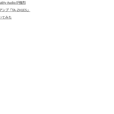
y Audioが強烈
プ「TA-ZH1ES」
いてみた