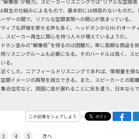
解像感”が魅力。スピーカーリスニングでは“リアルな空間表
いは再生の仕組みによるもので、基本的には相容れないものだ。
ユーザーの間で、リアルな空間表現への関心が高まっている。
ィブな評価を寄せる声も多く、ヘッドホンからHi-Fiオーデ
た、スピーカー再生に関心を持つ人々が増えているようだ。
ドホン並みの“解像感”を得るのは困難だ。単に高額な商品を
専用リスニングルームも必要になる。そのハードルは高く、ス
ている。
近くした、ニアフィールドリスニングであれば、情報量を損
る空間イメージの再現を両立できる。また、スピーカーとの距
。集合住宅など、周囲に音が漏れることに気を遣う、日本なら
この記事をシェアしよう
3
4
5
次へ