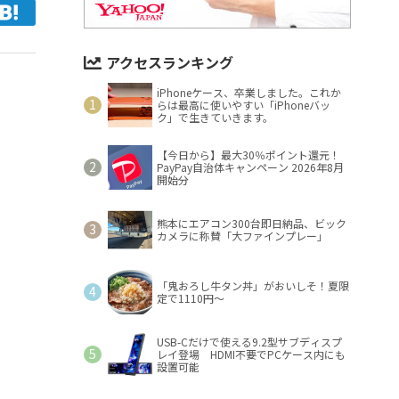
アクセスランキング
iPhoneケース、卒業しました。これか
らは最高に使いやすい「iPhoneバッ
ク」で生きていきます。
【今日から】最大30％ポイント還元！
PayPay自治体キャンペーン 2026年8月
開始分
熊本にエアコン300台即日納品、ビック
カメラに称賛「大ファインプレー」
「鬼おろし牛タン丼」がおいしそ！夏限
定で1110円～
USB-Cだけで使える9.2型サブディスプ
レイ登場 HDMI不要でPCケース内にも
設置可能