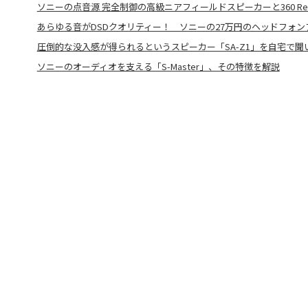
ソニーの点音源 完全制御の高級ニアフィールドスピーカーと360 Realit
あらゆる音がDSDクオリティー！ ソニーの27万円のヘッドフォンアン
圧倒的な没入感が得られるというスピーカー「SA-Z1」を自宅で聞
ソニーのオーディオを支える「S-Master」、その特徴を解説