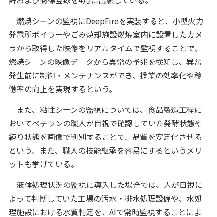
許および商標登録を4月に出願している。
燃焼シーンの監視にDeepFireを実装すると、小型火力
発電所ボイラーやごみ焼却施設燃焼室内に設置したカメ
ラから取得した映像をリアルタイムで監視することで、
燃焼シーンの映像データから異常の予兆を検知し、異常
発生前に制御・メンテナンスができ、操業の効率化や稼
働率の向上を実現するという。
また、粘性シーンの監視については、食品製造工程に
おいてベテランの職人が目視で確認していた発酵状態や
練り状態を画像で判別することで、品質を安定化させる
という。また、職人の技能継承を容易にするというメリ
ットも挙げている。
液体処理状況の監視に導入した場合では、人が目視に
よって判断していた工場の汚水・排水処理設備や、水処
理施設における水質判定を、AIで常時監視することによ