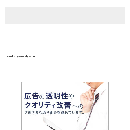
Tweets by weeklyascii