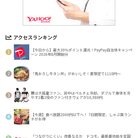
アクセスランキング
【今日から】最大30％ポイント還元！PayPay自治体キャンペ
ーン 2026年8月開始分
「鬼おろし牛タン丼」がおいしそ！夏限定で1110円～
腰は大風量ファン、背中はペルチェ冷却。ダブルで身体を冷
やす1着2役のファン付きウェアが10,980円
【今週】食べ放題2000円以下へ！ 7日間限定、しゃぶ葉ラン
チがお得
「つながりにくい」改善なるか ドコモ、最新基地局を全国