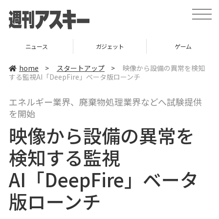
t
o
g
g
l
ニュース
ガジェット
ゲーム
e
n
a
home
>
スタートアップ
>
映像から設備の異常を検知
v
する監視AI「DeepFire」ベータ版ローンチ
i
g
a
エネルギー業界、廃棄物処理業界などへ試験提供
t
i
を開始
o
n
映像から設備の異常を
検知する監視
AI「DeepFire」ベータ
版ローンチ