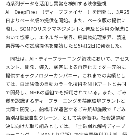
時系列データを活用し異常を検知する映像監視
AI「DeepFire」（ディープファイヤー）を開発し、3月25
日よりベータ版の提供を開始。また、ベータ版の提供に
際し、SOMPOリスクマネジメントと普及と活用の促進に
おいて協業し、エネルギー業界、廃棄物処理業界、製造
業界等への試験提供を開始したと5月12日に発表した。
同社は、AI・ディープラーニング領域において、アセス
メント、開発、導入、顧客による自走化までを一元的に
提供するテクノロジーカンパニー。これまでの実績とし
ては、白黒映像の自動カラー化技術をNHKアートと共同
で開発し、NHKの番組でも採用されている。また、ごみ
質を認識するディープラーニングを荏原環境プラントと
共同で開発し、船橋市が運営するごみ焼却施設で「ごみ
識別AI搭載自動クレーン」として実稼働中。社会課題解
決に向けた取り組みとしては、「土砂崩れ解析ディープ
ラーニング」（JAXAより受託）で宇宙開発利用大賞 経