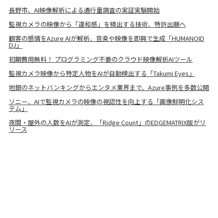
長野市、AI映像解析による通行量調査の実証実験開始
監視カメラの映像から「違和感」を検出する技術、特許出願へ
観客の感情をAzure AIが解析、音楽や映像を即興で生成「HUMANOID
DJ」
初期費用無料！ プログラミング不要のクラウド映像解析AIツール
監視カメラ映像から特定人物をAIが自動検出する「Takumi Eyes」
地銀のネットバンキングからエンタメ業界まで、Azure事例を多数公開
ソニー、AIで監視カメラの映像の視認性を向上する「画像鮮明化シス
テム」
夜間・屋外の人数をAIが測定、「Ridge Count」のEDGEMATRIX版がリ
リース