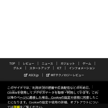
TOP
レビュー
ニュース
ガジェット
ゲーム
グルメ
スタートアップ
ICT
インフォメーション
ASCII.jp
MITテクノロジーレビュー
サイトポリシー
プライバシーポリシー
運営会社
このサイトでは、利用状況の把握や広告配信などのために、
お問い合わせ
広告掲載
スタッフ募集
電子版について
Cookieを使用してアクセスデータを取得・利用しています。これ
以降のページに遷移した場合、Cookieの設定や使用に同意したこ
©KADOKAWA ASCII Research Laboratories, Inc. 2026
とになります。Cookieの設定や使用の詳細、オプトアウトについ
ては
詳細
をご覧ください。