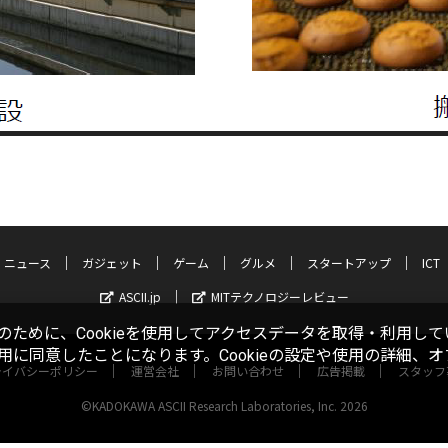
ニュース
ガジェット
ゲーム
グルメ
スタートアップ
ICT
ASCII.jp
MITテクノロジーレビュー
ために、Cookieを使用してアクセスデータを取得・利用して
使用に同意したことになります。Cookieの設定や使用の詳細、
ライバシーポリシー
運営会社
お問い合わせ
広告掲載
スタッフ
©KADOKAWA ASCII Research Laboratories, Inc. 2026