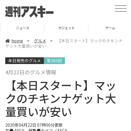
t
o
g
g
l
ニュース
ガジェット
ゲーム
e
n
a
home
>
グルメ
>
【本日スタート】マックのチキンナ
v
ゲット大量買いが安い
i
g
a
本日発売のグルメ
第365回
t
i
o
4月22日のグルメ情報
n
【本日スタート】マッ
クのチキンナゲット大
量買いが安い
2020年04月22日 07時00分更新
文● ASCII 編集●
ナベコ
／ASCII