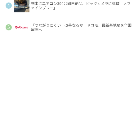
熊本にエアコン300台即日納品、ビックカメラに称賛「大フ
ァインプレー」
「つながりにくい」改善なるか ドコモ、最新基地局を全国
展開へ