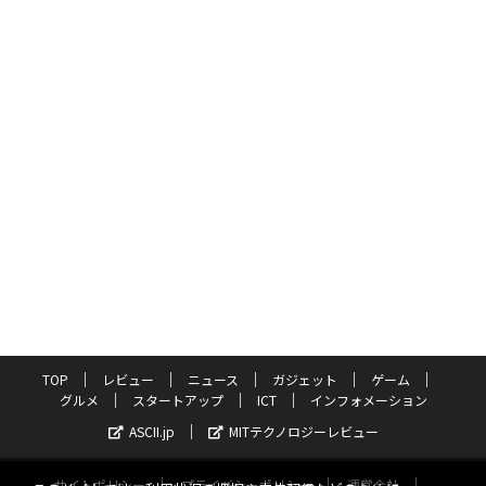
TOP
レビュー
ニュース
ガジェット
ゲーム
グルメ
スタートアップ
ICT
インフォメーション
ASCII.jp
MITテクノロジーレビュー
サイトポリシー
プライバシーポリシー
運営会社