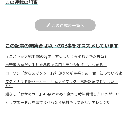
この連載の記事
この連載の一覧へ
この記事の編集者は以下の記事をオススメしています
ミニストップ総重量500gの「ずっしり！みぞれチキン弁当」
吉野家の肉だく牛丼を昼夜で活用！モヤシ加えておつまみに
ローソン「からあげクン」17年ぶりの新定番！あ…君、知っているよ
マクドナルド新バーガー「サムライマック」高級路線でおいしいけ
ど…
麺なし「わかめラー」4.5倍わかめ！食べる時は覚悟したほうがいい
カップヌードルを家で食べるなら絶対やってみたいアレンジ3