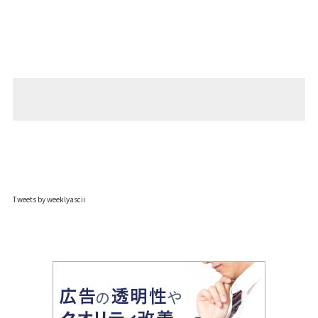
Tweets by weeklyascii