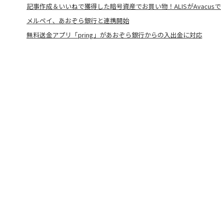
記事作成＆いいねで獲得した暗号資産でお買い物！ALISがAvacus
メルペイ、あおぞら銀行と連携開始
無料送金アプリ「pring」があおぞら銀行からの入出金に対応