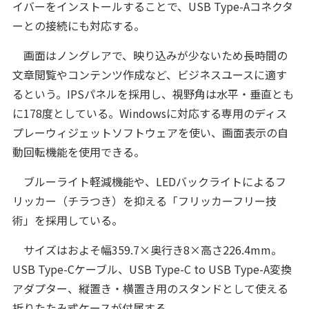
イバーをインストールすることで、USB Type-Aコネクタ
ーとの接続にも対応する。
画面はノングレアで、映り込みが少ないため長時間の
文章閲覧やコンテンツ作成など、ビジネスユースに適す
るという。IPSパネルを採用し、視野角は水平・垂直とも
に178度としている。Windowsに対応する専用のディス
プレーウィジェットソフトウェアを使い、画面表示の自
動回転機能を使用できる。
ブルーライト軽減機能や、LEDバックライトによるフ
リッカー（チラつき）を抑える「フリッカーフリー技
術」を採用している。
サイズはおよそ幅359.7×奥行き8×高さ226.4mm。
USB Type-Cケーブル、USB Type-C to USB Type-A変換
アダプター、縦置き・横置き用のスタンドとして使える
折りたたみ式ケースが付属する。