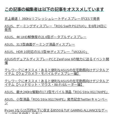
この記事の編集者は以下の記事をオススメしています
史上最速！ 360HzリフレッシュレートディスプレーがCESで発表
ASUS、ゲーミングディスプレー「ROG Swift PG27UQ」を8月24日に
発売
ASUS、4K UHD解像度の21.6型ポータブルディスプレー
ASUS、31.5型曲面ゲーミング液晶ディスプレー
ASUS、HDR 10対応の31.5型4Kディスプレー「VA32UQ」
ASUSのデュアルディスプレーPCとZenFone 6の魅力に迫るイベント開
催
テレワークにオススメ！あると便利なASUSの在宅勤務向けデジタルア
イテム【ウェブカメラ・モバイルディスプレー編】
テレワークにオススメ！あると便利なASUSの在宅勤務向けデジタルア
イテム【ヘッドセット・マウス・Wi-Fi 6ルーター編】
ASUS、最大240Hz駆動の17.3型モバイル液晶「ROG Strix XG17AHPE」
ASUS、小型液晶「ROG Strix XG17AHPE」発売記念Twitterキャンペー
ン
Ryzen 3なら15万円以下に収まるB550＆TUF GAMING ALLIANCEなゲー
ミングPCを自作したぞい