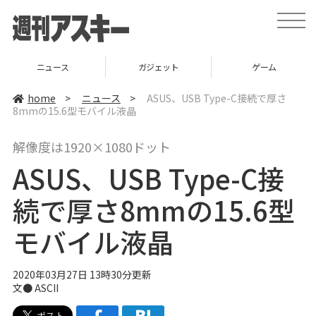
t
o
g
g
l
ニュース
ガジェット
ゲーム
e
n
a
home
>
ニュース
>
ASUS、USB Type-C接続で厚さ
v
8mmの15.6型モバイル液晶
i
g
a
解像度は1920×1080ドット
t
i
ASUS、USB Type-C接
o
n
続で厚さ8mmの15.6型
モバイル液晶
2020年03月27日 13時30分更新
文● ASCII