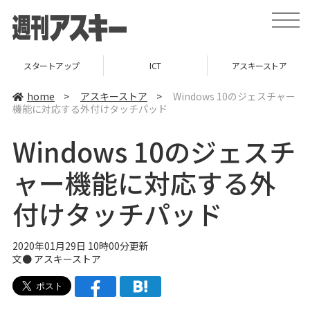
t
o
g
g
l
スタートアップ
ICT
アスキーストア
e
n
a
home
>
アスキーストア
>
Windows 10のジェスチャー
v
機能に対応する外付けタッチパッド
i
g
a
Windows 10のジェスチ
t
i
o
ャー機能に対応する外
n
付けタッチパッド
2020年01月29日 10時00分更新
文●
アスキーストア