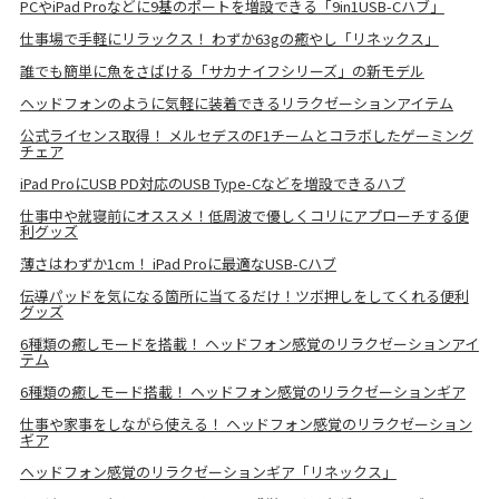
PCやiPad Proなどに9基のポートを増設できる「9in1USB-Cハブ」
仕事場で手軽にリラックス！ わずか63gの癒やし「リネックス」
誰でも簡単に魚をさばける「サカナイフシリーズ」の新モデル
ヘッドフォンのように気軽に装着できるリラクゼーションアイテム
公式ライセンス取得！ メルセデスのF1チームとコラボしたゲーミング
チェア
iPad ProにUSB PD対応のUSB Type-Cなどを増設できるハブ
仕事中や就寝前にオススメ！低周波で優しくコリにアプローチする便
利グッズ
薄さはわずか1cm！ iPad Proに最適なUSB-Cハブ
伝導パッドを気になる箇所に当てるだけ！ツボ押しをしてくれる便利
グッズ
6種類の癒しモードを搭載！ ヘッドフォン感覚のリラクゼーションアイ
テム
6種類の癒しモード搭載！ ヘッドフォン感覚のリラクゼーションギア
仕事や家事をしながら使える！ ヘッドフォン感覚のリラクゼーション
ギア
ヘッドフォン感覚のリラクゼーションギア「リネックス」