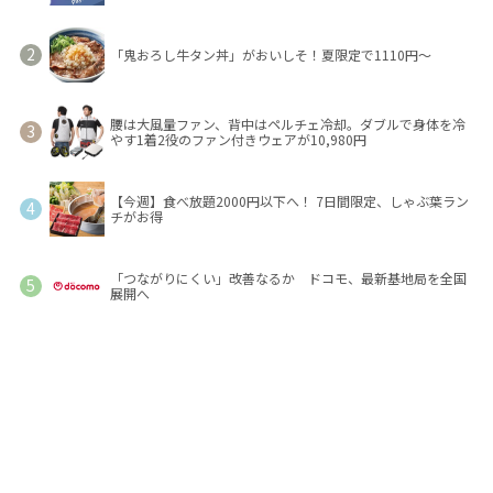
「鬼おろし牛タン丼」がおいしそ！夏限定で1110円～
腰は大風量ファン、背中はペルチェ冷却。ダブルで身体を冷
やす1着2役のファン付きウェアが10,980円
【今週】食べ放題2000円以下へ！ 7日間限定、しゃぶ葉ラン
チがお得
「つながりにくい」改善なるか ドコモ、最新基地局を全国
展開へ