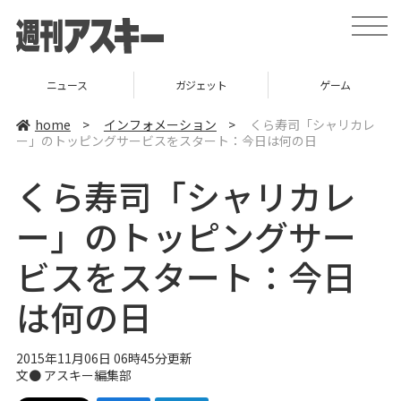
t
o
g
g
l
ニュース
ガジェット
ゲーム
e
n
a
home
>
インフォメーション
>
くら寿司「シャリカレ
v
ー」のトッピングサービスをスタート：今日は何の日
i
g
a
くら寿司「シャリカレ
t
i
o
ー」のトッピングサー
n
ビスをスタート：今日
は何の日
2015年11月06日 06時45分更新
文●
アスキー編集部