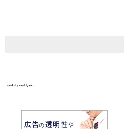
Tweets by weeklyascii