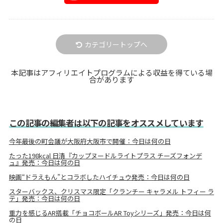
カテゴリートップへ
本記事はアフィリエイトプログラムによる収益を得ている場
合があります
この記事の編集者は以下の記事をオススメしています
今年最後の町会議が大阪府大阪市で開催：今日は何の日
たった198kcal 日清『カップヌードルライトプラス チーズフォンデ
ュ』発売：今日は何の日
映画“ドラえもん”とコラボしたハイチュウ発売：今日は何の日
スターバックス、クリスマス限定「クランチー キャラメル トフィー ラ
テ」発売：今日は何の日
重力を感じるAR搭載「チョコボールAR Toyシリーズ」発売：今日は何
の日