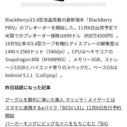
BlackBerryは5.4型液晶搭載の最新端末「BlackBerry
PRIV」のプレオーダーを開始した。11月6日出荷予定で
米国でのプレオーダー価格は699ドル（約8万4500円）。
16対9比率の5.4型カーブ有機ELディスプレーの解像度は
1440×2560ドット（540dpi）。CPUはヘキサコアの
Snapdragon 808（MSM8992）、メモリー3GB、ストレ
ージ32GBとハイエンド寄りのスペックだ。ベースOSは
Android 5.1.1（Lollipop）。
昨日話題になった記事
グーグルを勝利に導いた美人 マリッサ・メイヤーとは
スマホと連携するeバイク「BESV LX1」11月6日先行予約
開始
バーガーキングにビッグなナニをもちこむと『BIG