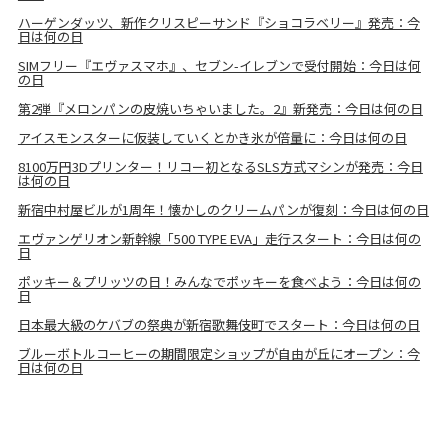
ハーゲンダッツ、新作クリスピーサンド『ショコラベリー』発売：今
日は何の日
SIMフリー『エヴァスマホ』、セブン-イレブンで受付開始：今日は何
の日
第2弾『メロンパンの皮焼いちゃいました。2』新発売：今日は何の日
アイスモンスターに仮装していくとかき氷が倍量に：今日は何の日
8100万円3Dプリンター！リコー初となるSLS方式マシンが発売：今日
は何の日
新宿中村屋ビルが1周年！懐かしのクリームパンが復刻：今日は何の日
エヴァンゲリオン新幹線「500 TYPE EVA」走行スタート：今日は何の
日
ポッキー＆プリッツの日！みんなでポッキーを食べよう：今日は何の
日
日本最大級のケバブの祭典が新宿歌舞伎町でスタート：今日は何の日
ブルーボトルコーヒーの期間限定ショップが自由が丘にオープン：今
日は何の日