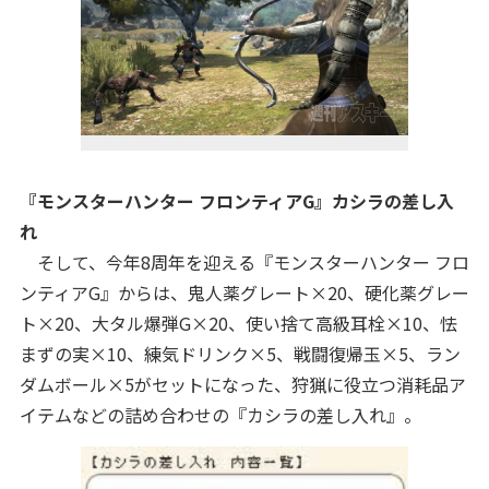
『モンスターハンター フロンティアG』カシラの差し入
れ
そして、今年8周年を迎える『モンスターハンター フロ
ンティアG』からは、鬼人薬グレート×20、硬化薬グレー
ト×20、大タル爆弾G×20、使い捨て高級耳栓×10、怯
まずの実×10、練気ドリンク×5、戦闘復帰玉×5、ラン
ダムボール×5がセットになった、狩猟に役立つ消耗品ア
イテムなどの詰め合わせの『カシラの差し入れ』。