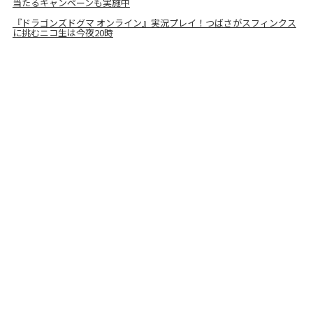
当たるキャンペーンも実施中
『ドラゴンズドグマ オンライン』実況プレイ！つばさがスフィンクス
に挑むニコ生は今夜20時