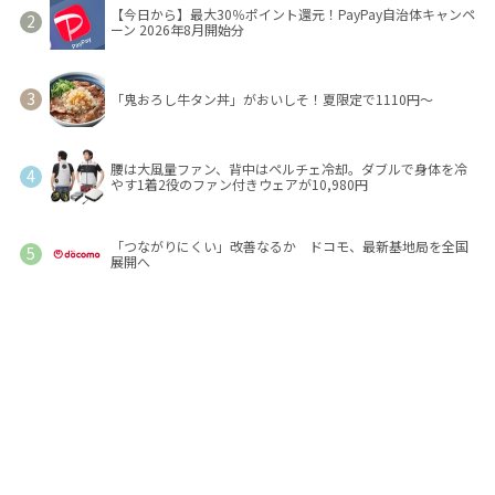
【今日から】最大30％ポイント還元！PayPay自治体キャンペ
ーン 2026年8月開始分
「鬼おろし牛タン丼」がおいしそ！夏限定で1110円～
腰は大風量ファン、背中はペルチェ冷却。ダブルで身体を冷
やす1着2役のファン付きウェアが10,980円
「つながりにくい」改善なるか ドコモ、最新基地局を全国
展開へ